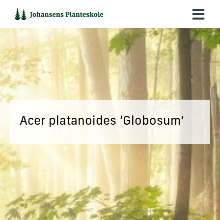
Hop
til
indholdet
Acer platanoides ‘Globosum’