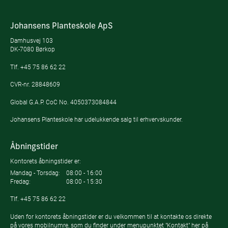
Johansens Planteskole ApS
Damhusvej 103
DK-7080 Børkop
Tlf.
+45 75 86 62 22
CVR-nr. 28848609
Global G.A.P. CoC No. 4050373084844
Johansens Planteskole har udelukkende salg til erhvervskunder.
Åbningstider
Kontorets åbningstider er:
Mandag - Torsdag:
08:00 - 16:00
Fredag:
08:00 - 15:30
Tlf.
+45 75 86 62 22
Uden for kontorets åbningstider er du velkommen til at kontakte os direkte
på vores mobilnumre, som du finder under menupunktet "Kontakt" her på