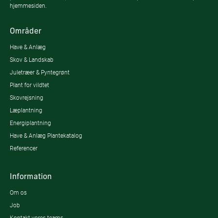
hjemmesiden.
Områder
Have & Anlæg
Skov & Landskab
Juletræer & Pyntegrønt
Plant for vildtet
Skovrejsning
Læplantning
Energiplantning
Have & Anlæg Plantekatalog
Referencer
Information
Om os
Job
Kontakt vores teams