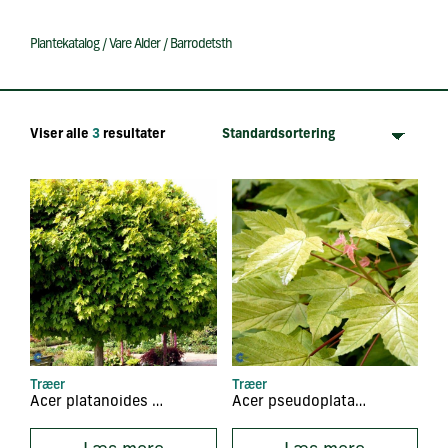
Plantekatalog
/
Vare Alder
/
Barrodetsth
Viser alle
3
resultater
Træer
Træer
Acer platanoides ‘Globosum’
Acer pseudoplatanus ‘Brilliantissimum’