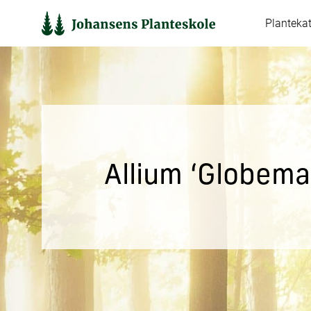
Hop
Planteka
til
indholdet
Allium ‘Globema