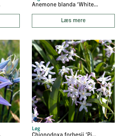
des’
Anemone blanda ‘White Splendor’
Læs mere
Løg
Orion’
Chionodoxa forbesii ‘Pink Giant’