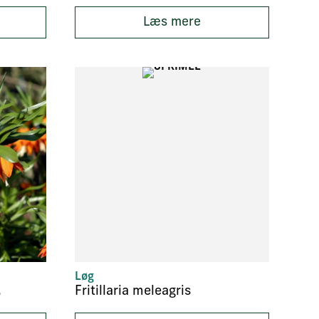
Læs mere
Løg
axima’
Fritillaria meleagris