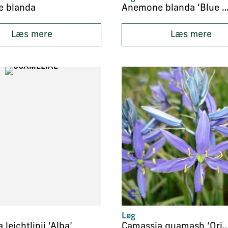
 blanda
Anemone blanda ‘Blue Sha
Læs mere
Læs mere
Løg
leichtlinii ‘Alba’
Camassia quamash ‘