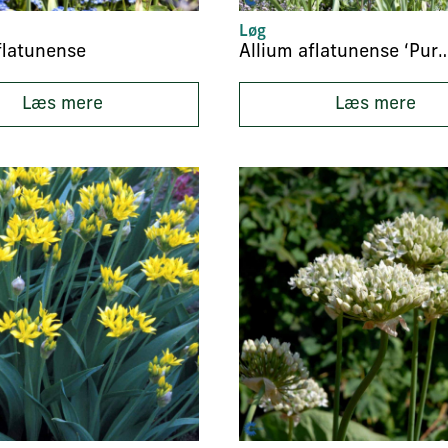
Løg
flatunense
Allium aflatunense ‘Purple
Læs mere
Læs mere