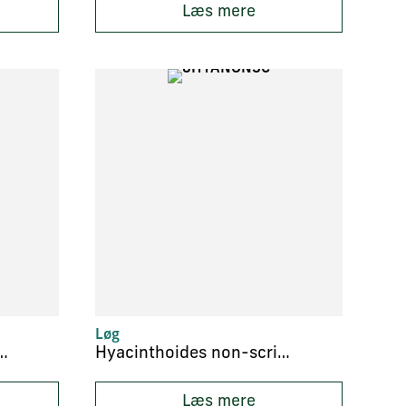
Læs mere
Løg
ivalis ‘Flore Pleno’
Hyacinthoides non-scripta
Læs mere