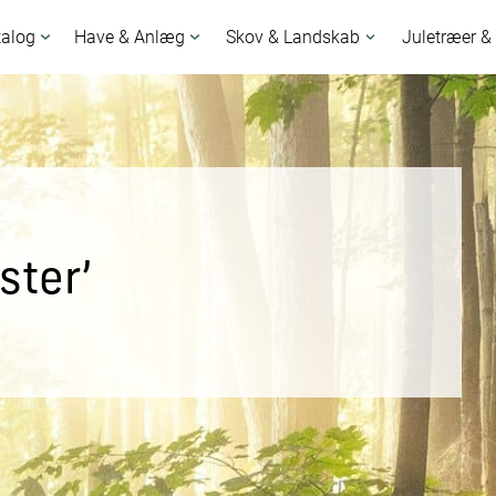
talog
Have & Anlæg
Skov & Landskab
Juletræer &
ster’