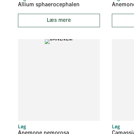
Allium sphaerocephalen
Anemone
Læs mere
Løg
Løg
Anemone nemorosa
Camassia 