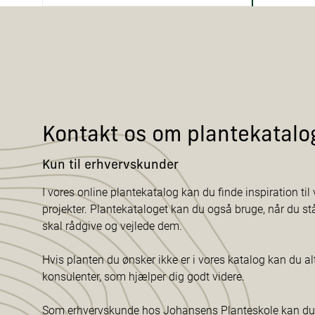
Kontakt os om plantekatalo
Kun til erhvervskunder
I vores online plantekatalog kan du finde inspiration til v
projekter. Plantekataloget kan du også bruge, når du s
skal rådgive og vejlede dem.
Hvis planten du ønsker ikke er i vores katalog kan du al
konsulenter, som hjælper dig godt videre.
Som erhvervskunde hos Johansens Planteskole kan du f