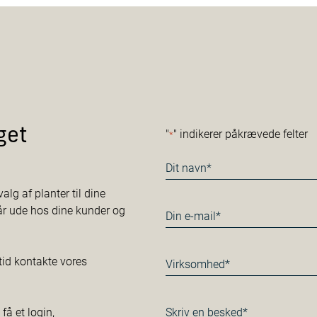
get
"
" indikerer påkrævede felter
*
Navn
*
alg af planter til dine
tår ude hos dine kunder og
E-
mail
*
Virksomhed*
tid kontakte vores
*
Besked
å et login,