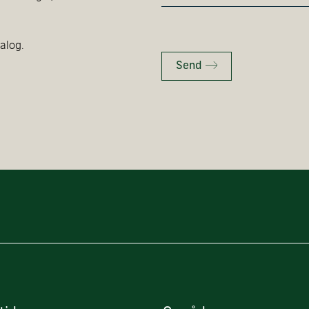
*
talog.
Send