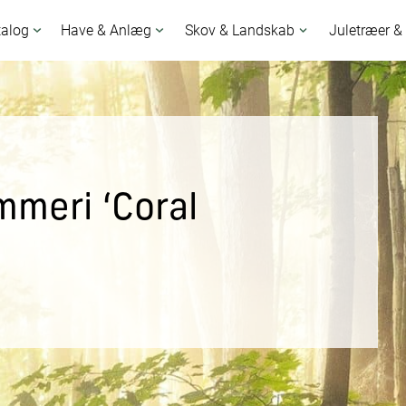
talog
Have & Anlæg
Skov & Landskab
Juletræer &
meri ‘Coral