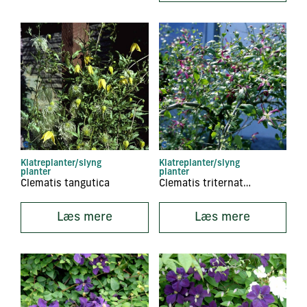
Klatreplanter/slyng
Klatreplanter/slyng
planter
planter
Clematis tangutica
Clematis triternata ‘Rubromarginata’
Læs mere
Læs mere