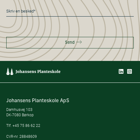
Besked
*
Send
Johansens Planteskole ApS
Damhusvej 103
DK-7080 Børkop
Tlf.
+45 75 86 62 22
CVR-nr. 28848609