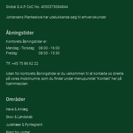
Global G.A.P. CoC No. 4050373084844
Johansens Planteskole har udelukkende salg til erhvervskunder.
Åbningstider
Kontorets åbningstider er:
Mandag - Torsdag:
08:00 - 16:00
Fredag:
08:00 - 15:30
Tlf.
+45 75 86 62 22
Uden for kontorets åbningstider er du velkommen til at kontakte os direkte
på vores mobilnumre, som du finder under menupunktet "Kontakt" her på
hjemmesiden.
Områder
Have & Anlæg
Skov & Landskab
Juletræer & Pyntegrønt
Plant for vildtet