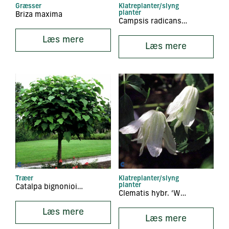
Græsser
Klatreplanter/slyng
planter
Briza maxima
Campsis radicans ‘Flava’
Læs mere
Læs mere
Træer
Klatreplanter/slyng
planter
Catalpa bignonioides ‘Nana’
Clematis hybr. ‘White Swan’
Læs mere
Læs mere