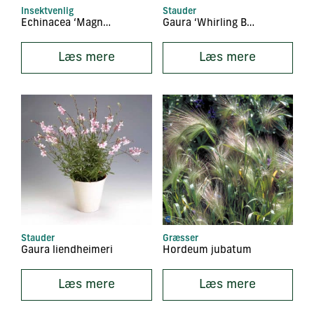
Insektvenlig
Stauder
Echinacea ‘Magnus’
Gaura ‘Whirling Butterflies’
Læs mere
Læs mere
Stauder
Græsser
Gaura liendheimeri
Hordeum jubatum
Læs mere
Læs mere