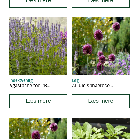
Læs mere
Læs mere
Insektvenlig
Løg
Agastache foe. ‘Blue Fortune’
Allium sphaerocephalen
Læs mere
Læs mere