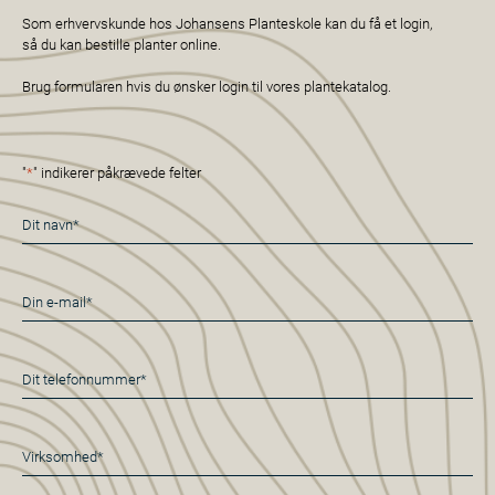
Som erhvervskunde hos Johansens Planteskole kan du få et login,
så du kan bestille planter online.
Brug formularen hvis du ønsker login til vores plantekatalog.
"
*
" indikerer påkrævede felter
Navn
*
E-
mail
*
Telefon
*
Virksomhed*
*