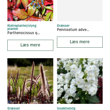
Klatreplanter/slyng
Græsser
planter
Pennisetum advena ‘Chelsea’
Parthenocissus quinquefolia
Læs mere
Læs mere
Græsser
Insektvenlig