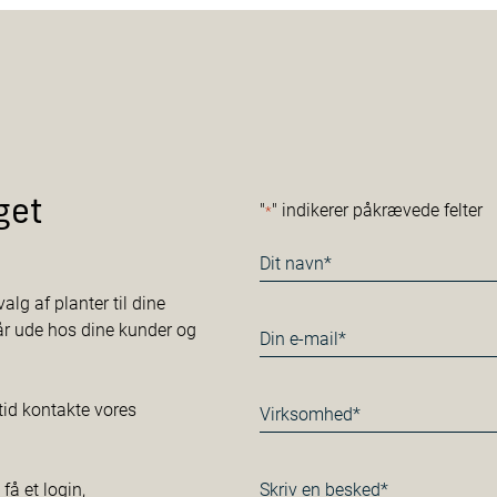
get
"
" indikerer påkrævede felter
*
Navn
*
alg af planter til dine
tår ude hos dine kunder og
E-
mail
*
Virksomhed*
tid kontakte vores
*
Besked
å et login,