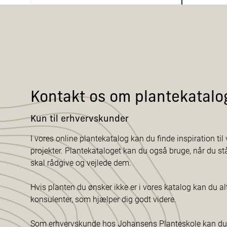
Kontakt os om plantekatalo
Kun til erhvervskunder
I vores online plantekatalog kan du finde inspiration til v
projekter. Plantekataloget kan du også bruge, når du s
skal rådgive og vejlede dem.
Hvis planten du ønsker ikke er i vores katalog kan du al
konsulenter, som hjælper dig godt videre.
Som erhvervskunde hos Johansens Planteskole kan du f