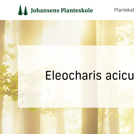
Hop
Planteka
til
indholdet
Eleocharis acicu