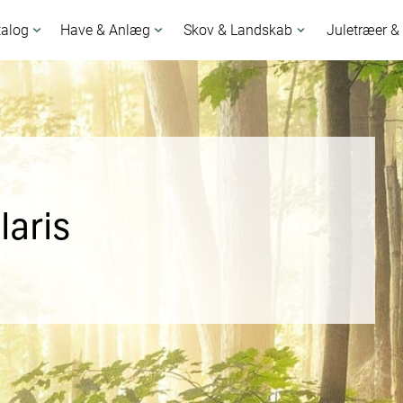
talog
Have & Anlæg
Skov & Landskab
Juletræer &
laris