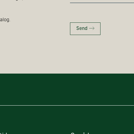
*
talog.
Send