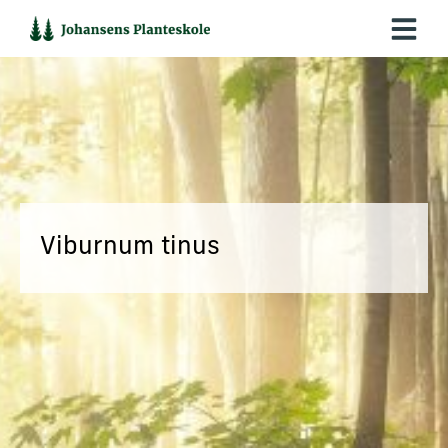
Hop
til
indholdet
Viburnum tinus