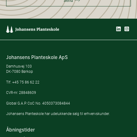
Send
Johansens Planteskole ApS
Damhusvej 103
DK-7080 Børkop
Tlf.
+45 75 86 62 22
CVR-nr. 28848609
Global G.A.P. CoC No. 4050373084844
Johansens Planteskole har udelukkende salg til erhvervskunder.
Åbningstider