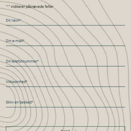
"
*
" indikerer påkrævede felter
Navn
*
E-
mail
*
Telefon
*
Virksomhed*
*
Besked
*