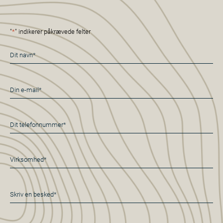
"
*
" indikerer påkrævede felter
Navn
*
E-
mail
*
Telefon
*
Virksomhed*
*
Besked
*