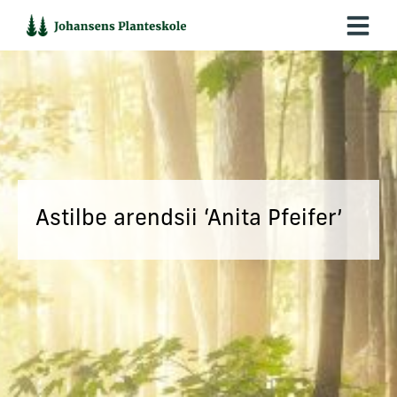
Hop
til
indholdet
Astilbe arendsii ‘Anita Pfeifer’