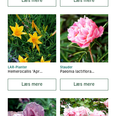
Læs mere
Læs mere
LAR-Planter
Stauder
Hemerocallis ‘Apricot’
Paeonia lactiflora ‘Pink Hawaiian Coral’
Læs mere
Læs mere