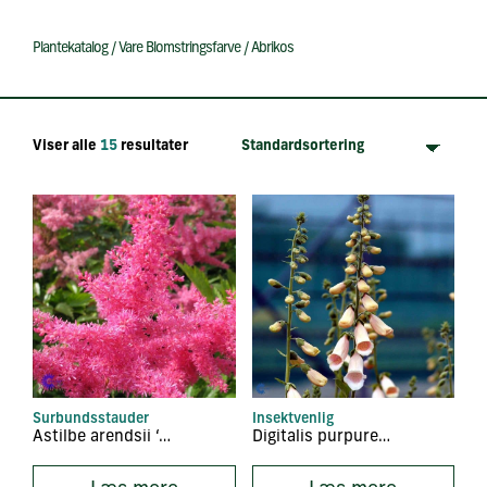
Plantekatalog
/
Vare Blomstringsfarve
/
Abrikos
Viser alle
15
resultater
Surbundsstauder
Insektvenlig
Astilbe arendsii ‘Anita Pfeifer’
Digitalis purpurea ‘Apricot’