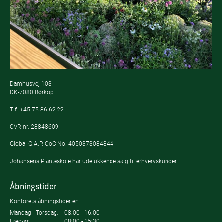
Damhusvej 103
DK-7080 Børkop
Tlf.
+45 75 86 62 22
CVR-nr. 28848609
Global G.A.P. CoC No. 4050373084844
Johansens Planteskole har udelukkende salg til erhvervskunder.
Åbningstider
Kontorets åbningstider er:
Mandag - Torsdag:
08:00 - 16:00
Fredag:
08:00 - 15:30