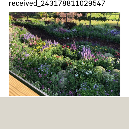
received_243178811029547