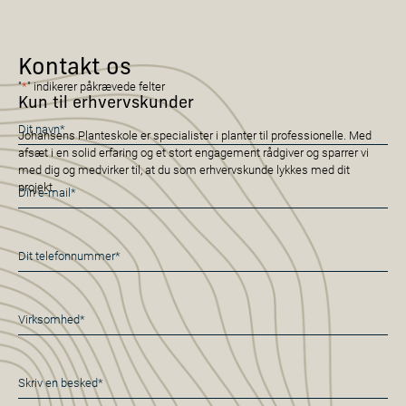
Kontakt os
"
*
" indikerer påkrævede felter
Kun til erhvervskunder
Navn
Johansens Planteskole er specialister i planter til professionelle. Med
*
afsæt i en solid erfaring og et stort engagement rådgiver og sparrer vi
med dig og medvirker til, at du som erhvervskunde lykkes med dit
E-
projekt.
mail
*
Telefon
*
Virksomhed
*
Besked
*