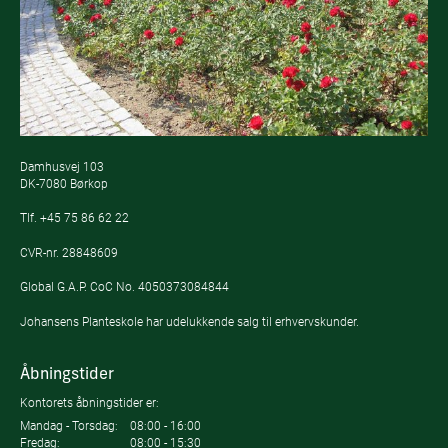
Damhusvej 103
DK-7080 Børkop
Tlf.
+45 75 86 62 22
CVR-nr. 28848609
Global G.A.P. CoC No. 4050373084844
Johansens Planteskole har udelukkende salg til erhvervskunder.
Åbningstider
Kontorets åbningstider er:
Mandag - Torsdag:
08:00 - 16:00
Fredag:
08:00 - 15:30