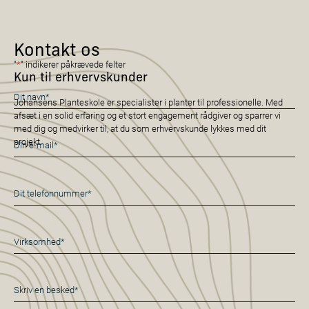
Kontakt os
"
*
" indikerer påkrævede felter
Kun til erhvervskunder
Navn
Johansens Planteskole er specialister i planter til professionelle. Med
*
afsæt i en solid erfaring og et stort engagement rådgiver og sparrer vi
med dig og medvirker til, at du som erhvervskunde lykkes med dit
E-
projekt.
mail
*
Telefon
*
Virksomhed
*
Besked
*