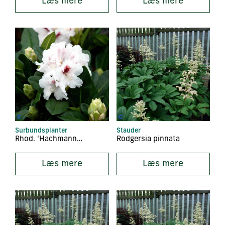
Læs mere
Læs mere
Surbundsplanter
Stauder
Rhod. ‘Hachmanns Piccobello’
Rodgersia pinnata
Læs mere
Læs mere