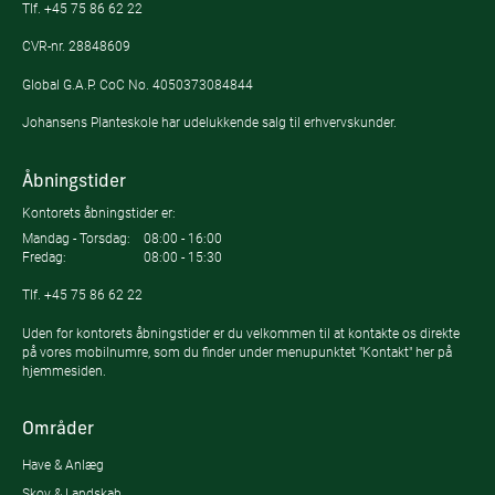
Tlf.
+45 75 86 62 22
CVR-nr. 28848609
Global G.A.P. CoC No. 4050373084844
Johansens Planteskole har udelukkende salg til erhvervskunder.
Åbningstider
Kontorets åbningstider er:
Mandag - Torsdag:
08:00 - 16:00
Fredag:
08:00 - 15:30
Tlf.
+45 75 86 62 22
Uden for kontorets åbningstider er du velkommen til at kontakte os direkte
på vores mobilnumre, som du finder under menupunktet "Kontakt" her på
hjemmesiden.
Områder
Have & Anlæg
Skov & Landskab