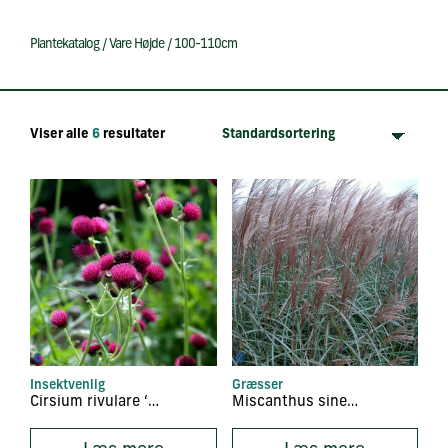
Plantekatalog
/
Vare Højde
/
100-110cm
Viser alle
6
resultater
Insektvenlig
Græsser
Cirsium rivulare ‘Frosted Magic’
Miscanthus sinensis ‘Dronning Ingrid’