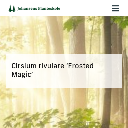
Hop
til
indholdet
Cirsium rivulare ‘Frosted
Magic’