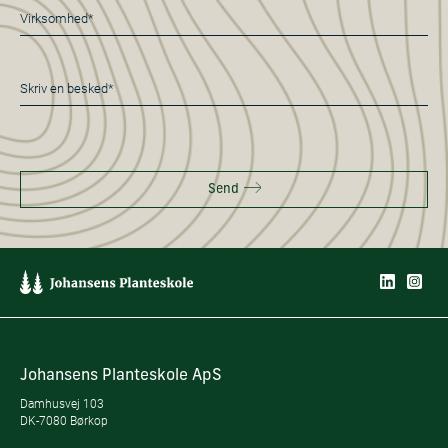
Virksomhed*
*
Besked
*
Send
Johansens Planteskole ApS
Damhusvej 103
DK-7080 Børkop