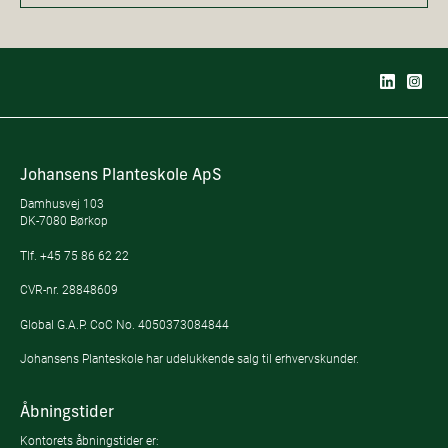
Johansens Planteskole ApS
Damhusvej 103
DK-7080 Børkop
Tlf.
+45 75 86 62 22
CVR-nr. 28848609
Global G.A.P. CoC No. 4050373084844
Johansens Planteskole har udelukkende salg til erhvervskunder.
Åbningstider
Kontorets åbningstider er: