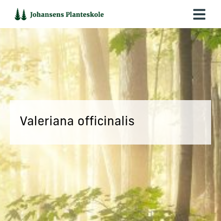
Hop
til
indholdet
Valeriana officinalis