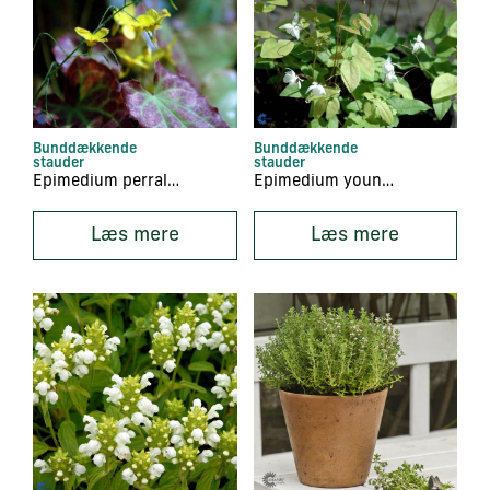
Bunddækkende
Bunddækkende
stauder
stauder
Epimedium perralchicum ‘Frohnleiten’
Epimedium youngianum ‘Niveum’
Læs mere
Læs mere