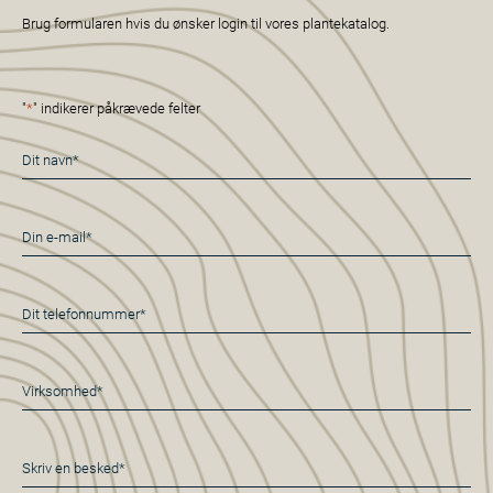
Brug formularen hvis du ønsker login til vores plantekatalog.
"
*
" indikerer påkrævede felter
Navn
*
E-
mail
*
Telefon
*
Virksomhed*
*
Besked
*