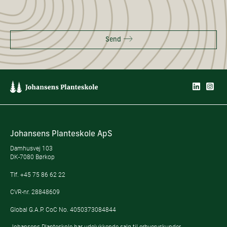
Send
Johansens Planteskole ApS
Damhusvej 103
DK-7080 Børkop
Tlf.
+45 75 86 62 22
CVR-nr. 28848609
Global G.A.P. CoC No. 4050373084844
Johansens Planteskole har udelukkende salg til erhvervskunder.