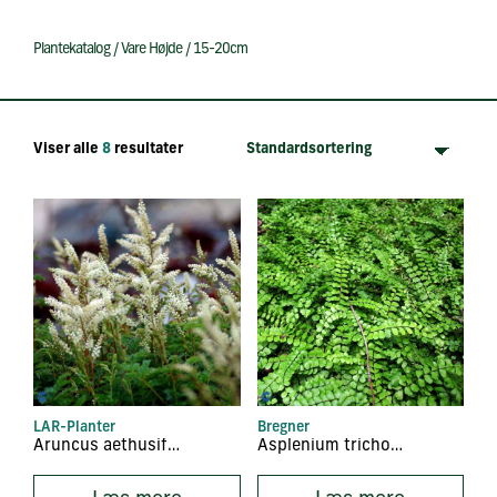
Plantekatalog
/
Vare Højde
/
15-20cm
Viser alle
8
resultater
LAR-Planter
Bregner
Aruncus aethusifolius
Asplenium trichomanes