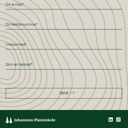
E-
mail
*
Telefon
*
Virksomhed*
*
Besked
*
Send