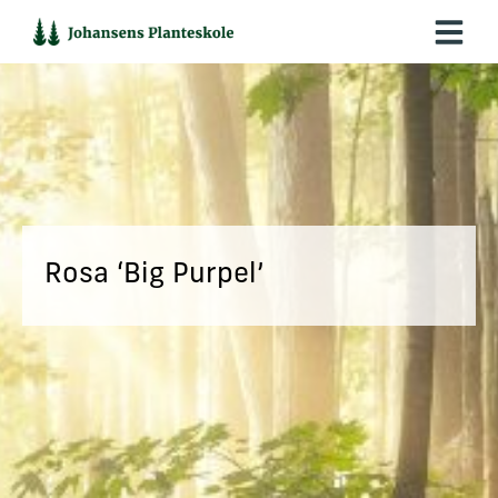
Hop
til
indholdet
Rosa ‘Big Purpel’