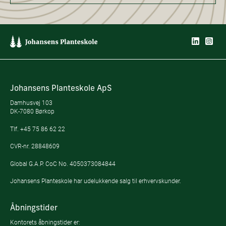
Johansens Planteskole ApS
Damhusvej 103
DK-7080 Børkop
Tlf.
+45 75 86 62 22
CVR-nr. 28848609
Global G.A.P. CoC No. 4050373084844
Johansens Planteskole har udelukkende salg til erhvervskunder.
Åbningstider
Kontorets åbningstider er: