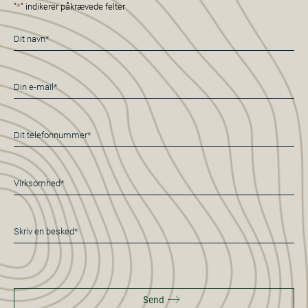
"
*
" indikerer påkrævede felter
Navn
*
E-
mail
*
Telefon
*
Virksomhed*
*
Besked
*
Send