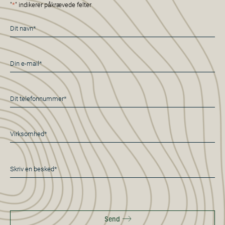
"
*
" indikerer påkrævede felter
Navn
*
E-
mail
*
Telefon
*
Virksomhed*
*
Besked
*
Send