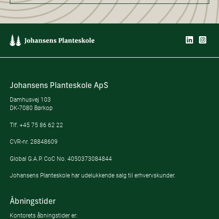
Johansens Planteskole ApS
Damhusvej 103
DK-7080 Børkop
Tlf.
+45 75 86 62 22
CVR-nr. 28848609
Global G.A.P. CoC No. 4050373084844
Johansens Planteskole har udelukkende salg til erhvervskunder.
Åbningstider
Kontorets åbningstider er: