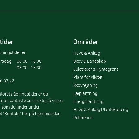
tider
Områder
ningstider er:
Have & Anlæg
Skov & Landskab
rsdag:
08:00 - 16:00
08:00 - 15:30
Juletræer & Pyntegrønt
Plant for vildtet
6 62 22
Skovrejsning
Læplantning
torets åbningstider er du
l at kontakte os direkte på vores
Energiplantning
 som du finder under
Have & Anlæg Plantekatalog
 "Kontakt" her på hjemmesiden.
Referencer