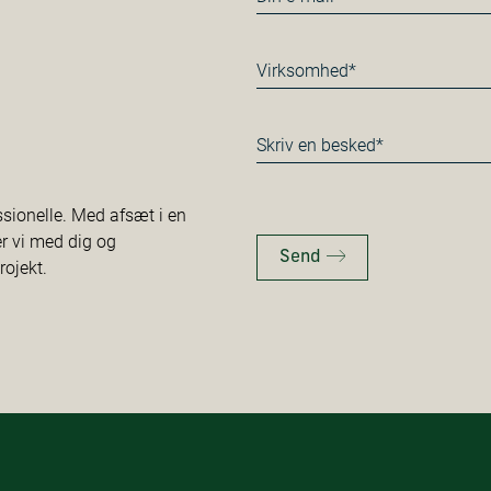
mail
*
Virksomhed
*
Besked
*
ssionelle. Med afsæt i en
er vi med dig og
Send
rojekt.