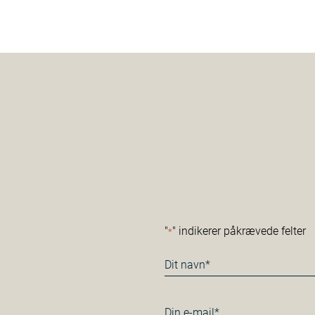
"
" indikerer påkrævede felter
*
Navn
*
E-