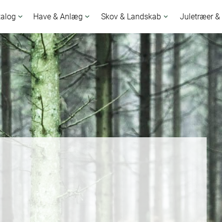
talog
Have & Anlæg
Skov & Landskab
Juletræer &