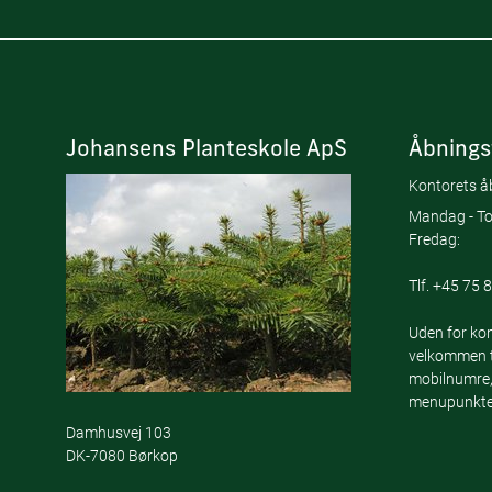
Johansens Planteskole ApS
Åbnings
Kontorets åb
Mandag - To
Fredag:
Tlf.
+45 75 8
Uden for kon
velkommen ti
mobilnumre,
menupunktet
Damhusvej 103
DK-7080 Børkop