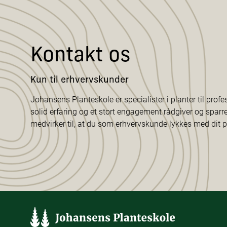
Kontakt os
Kun til erhvervskunder
Johansens Planteskole er specialister i planter til profe
solid erfaring og et stort engagement rådgiver og sparr
medvirker til, at du som erhvervskunde lykkes med dit p