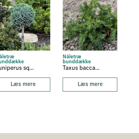
åletræ
Nåletræ
unddække
bunddække
Juniperus squamata ‘Blue Star’
Taxus baccata ‘Repandens’
Læs mere
Læs mere