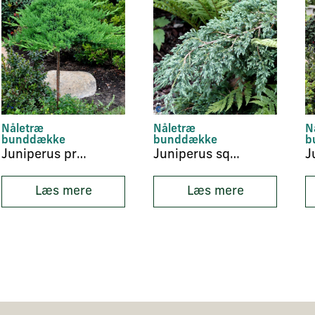
Nåletræ
Nåletræ
N
bunddække
bunddække
b
Juniperus procumbens ‘Nana’
Juniperus squamata ‘Blue Carpet’
Læs mere
Læs mere