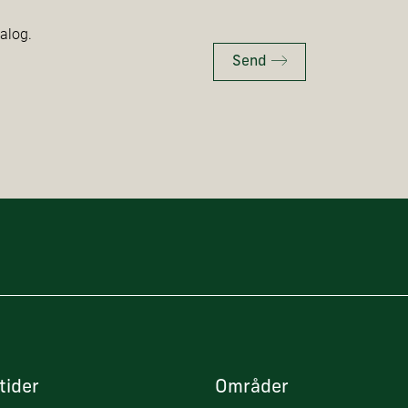
talog.
Send
tider
Områder