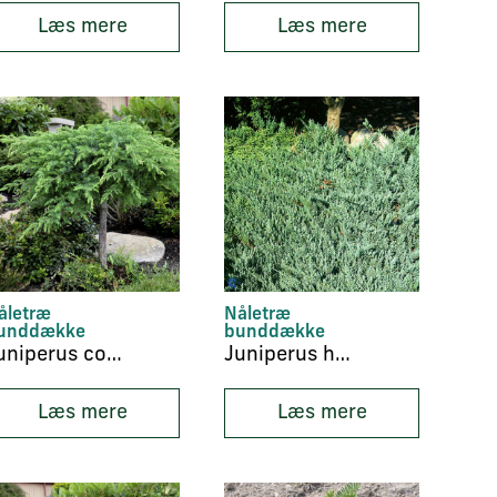
Læs mere
Læs mere
åletræ
Nåletræ
unddække
bunddække
Juniperus conferta ‘Schlager’
Juniperus horizontalis ‘Blue Clip’
Læs mere
Læs mere