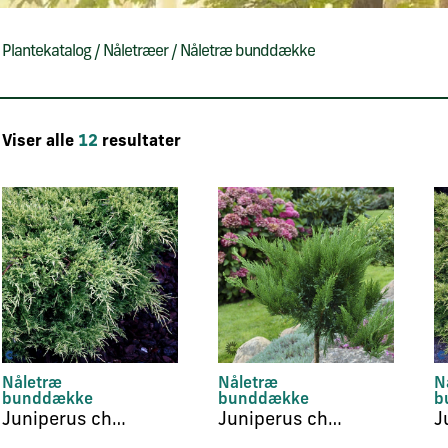
Plantekatalog
/
Nåletræer
/
Nåletræ bunddække
Viser alle
12
resultater
Nåletræ
Nåletræ
N
bunddække
bunddække
b
Juniperus chinensis ‘Gold Coast’
Juniperus chinensis ‘Mint Julep’