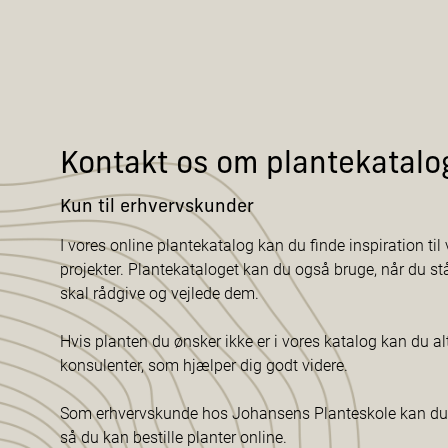
Kontakt os om plantekatalo
Kun til erhvervskunder
I vores online plantekatalog kan du finde inspiration til v
projekter. Plantekataloget kan du også bruge, når du s
skal rådgive og vejlede dem.
Hvis planten du ønsker ikke er i vores katalog kan du al
konsulenter, som hjælper dig godt videre.
Som erhvervskunde hos Johansens Planteskole kan du f
så du kan bestille planter online.