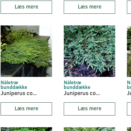
Læs mere
Læs mere
Nåletræ
Nåletræ
N
bunddække
bunddække
b
Juniperus communis ‘Green Carpet’
Juniperus communis ‘Repanda’
Læs mere
Læs mere