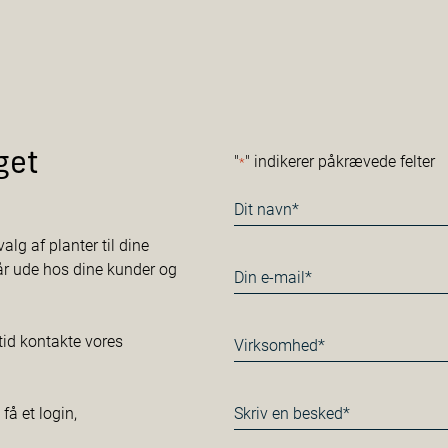
get
"
" indikerer påkrævede felter
*
Navn
*
alg af planter til dine
tår ude hos dine kunder og
E-
mail
*
Virksomhed*
tid kontakte vores
*
Besked
å et login,
*