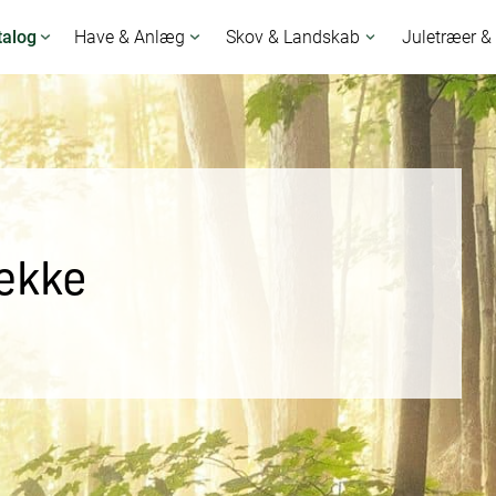
talog
Have & Anlæg
Skov & Landskab
Juletræer &
ække