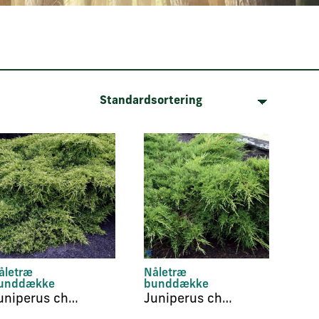
åletræ
Nåletræ
unddække
bunddække
Juniperus chinensis ‘Old Gold’
Juniperus chinensis ‘Pfitzeriana’