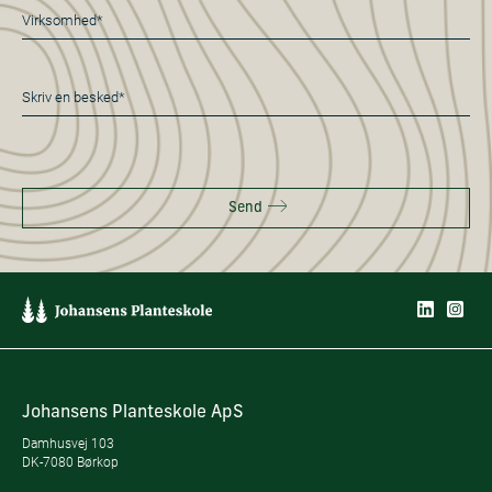
Virksomhed*
*
Besked
*
Send
Johansens Planteskole ApS
Damhusvej 103
DK-7080 Børkop