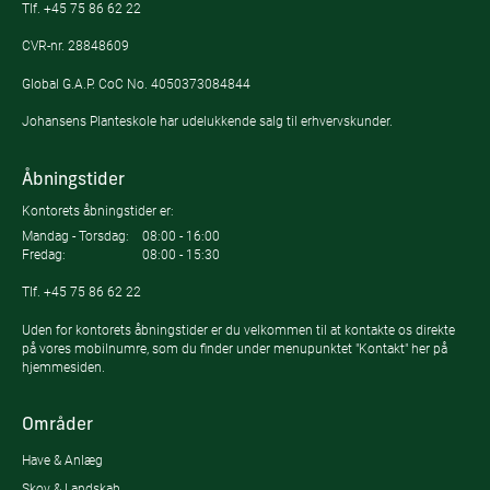
Tlf.
+45 75 86 62 22
CVR-nr. 28848609
Global G.A.P. CoC No. 4050373084844
Johansens Planteskole har udelukkende salg til erhvervskunder.
Åbningstider
Kontorets åbningstider er:
Mandag - Torsdag:
08:00 - 16:00
Fredag:
08:00 - 15:30
Tlf.
+45 75 86 62 22
Uden for kontorets åbningstider er du velkommen til at kontakte os direkte
på vores mobilnumre, som du finder under menupunktet "Kontakt" her på
hjemmesiden.
Områder
Have & Anlæg
Skov & Landskab