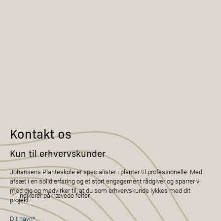
Kontakt os
Kun til erhvervskunder
Johansens Planteskole er specialister i planter til professionelle. Med
afsæt i en solid erfaring og et stort engagement rådgiver og sparrer vi
med dig og medvirker til, at du som erhvervskunde lykkes med dit
"
*
" indikerer påkrævede felter
projekt.
Navn