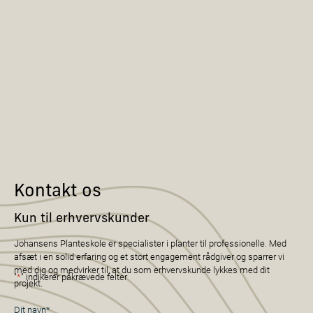
Kontakt os
Kun til erhvervskunder
Johansens Planteskole er specialister i planter til professionelle. Med
afsæt i en solid erfaring og et stort engagement rådgiver og sparrer vi
med dig og medvirker til, at du som erhvervskunde lykkes med dit
"
*
" indikerer påkrævede felter
projekt.
Navn