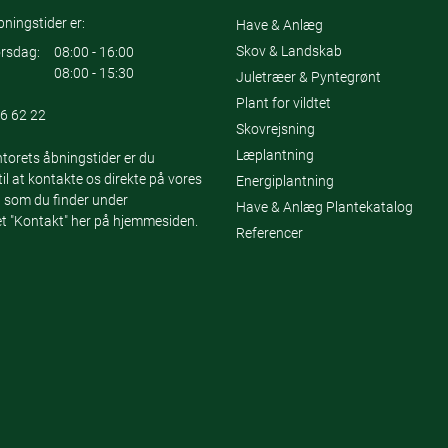
ningstider er:
Have & Anlæg
Skov & Landskab
rsdag:
08:00 - 16:00
08:00 - 15:30
Juletræer & Pyntegrønt
Plant for vildtet
6 62 22
Skovrejsning
Læplantning
torets åbningstider er du
l at kontakte os direkte på vores
Energiplantning
 som du finder under
Have & Anlæg Plantekatalog
 "Kontakt" her på hjemmesiden.
Referencer