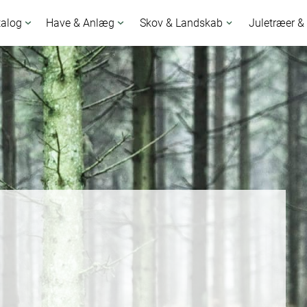
talog
Have & Anlæg
Skov & Landskab
Juletræer &