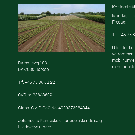
Kontorets åb
Mandag - To
Fredag:
Tlf.
+45 75 8
Uden for kon
velkommen ti
mobilnumre,
Damhusvej 103
menupunktet
DK-7080 Børkop
Tlf.
+45 75 86 62 22
CVR-nr. 28848609
Global G.A.P. CoC No. 4050373084844
Johansens Planteskole har udelukkende salg
til erhvervskunder.