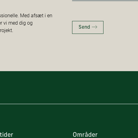
*
ssionelle. Med afsæt i en
er vi med dig og
Send
rojekt.
tider
Områder