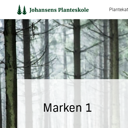
Hop
Planteka
til
indholdet
Marken 1