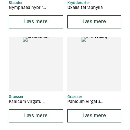
Stauder
Krydderurter
Nymphaea hybr ‘Attraction’
Oxalis tetraphylla
Læs mere
Læs mere
Græsser
Græsser
Panicum virgatum ‘Shenandoah’
Panicum virgatum ‘Squaw’
Læs mere
Læs mere