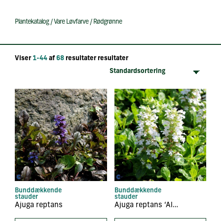
Plantekatalog
/
Vare Løvfarve
/
Rødgrønne
Viser
1-44
af
68
resultater resultater
Bunddækkende
Bunddækkende
stauder
stauder
Ajuga reptans
Ajuga reptans ‘Alba’