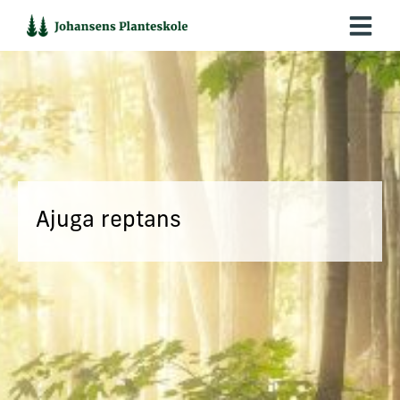
Hop
til
indholdet
Ajuga reptans