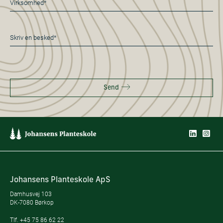
*
Besked
*
Send
Johansens Planteskole ApS
Damhusvej 103
DK-7080 Børkop
Tlf.
+45 75 86 62 22