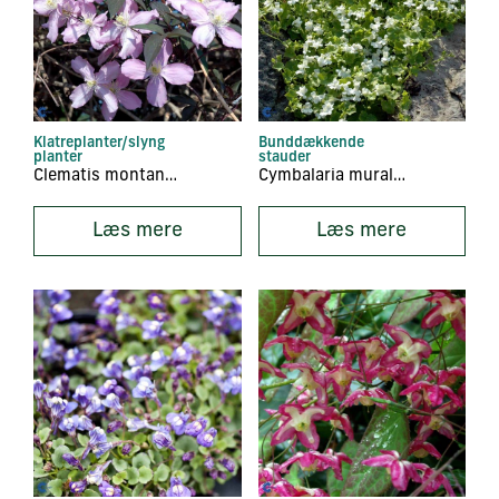
Klatreplanter/slyng
Bunddækkende
planter
stauder
Clematis montana ‘Fragant Spring’
Cymbalaria muralis ‘Alba’
Læs mere
Læs mere