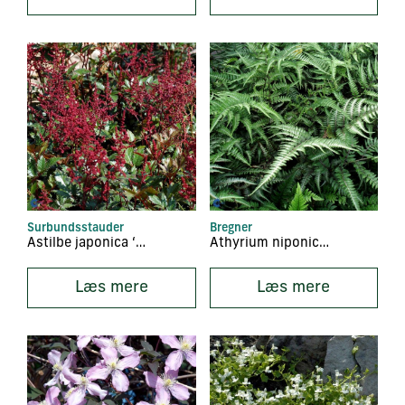
Surbundsstauder
Bregner
Astilbe japonica ‘Montgomery’
Athyrium niponicum ‘Pictum’
Læs mere
Læs mere