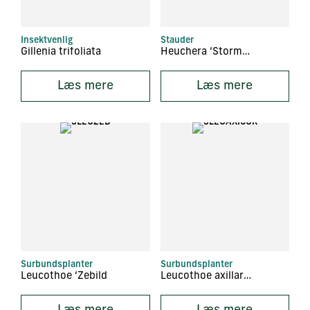
Insektvenlig
Stauder
Gillenia trifoliata
Heuchera ‘Stormy Seas’
Læs mere
Læs mere
Surbundsplanter
Surbundsplanter
Leucothoe ‘Zebild
Leucothoe axillaris ‘Curly Red’