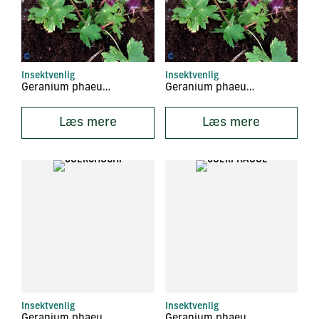
Insektvenlig
Insektvenlig
Geranium phaeum ‘Alba’
Geranium phaeum ‘Blauwvoet’
Læs mere
Læs mere
Insektvenlig
Insektvenlig
Geranium phaeum ‘Chocolate Chip’
Geranium phaeum ‘Golden Spring’