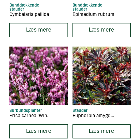
Bunddækkende
Bunddækkende
stauder
stauder
Cymbalaria pallida
Epimedium rubrum
Læs mere
Læs mere
Surbundsplanter
Stauder
Erica carnea ‘Wintersonne’
Euphorbia amygdaloides ‘Purpurea’
Læs mere
Læs mere