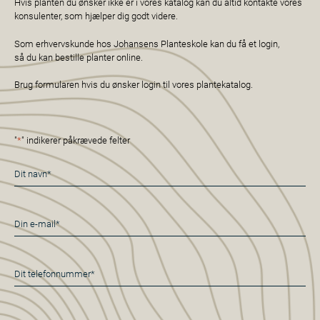
Hvis planten du ønsker ikke er i vores katalog kan du altid kontakte vores
konsulenter, som hjælper dig godt videre.
Som erhvervskunde hos Johansens Planteskole kan du få et login,
så du kan bestille planter online.
Brug formularen hvis du ønsker login til vores plantekatalog.
"
*
" indikerer påkrævede felter
Navn
*
E-
mail
*
Telefon
*
Virksomhed*