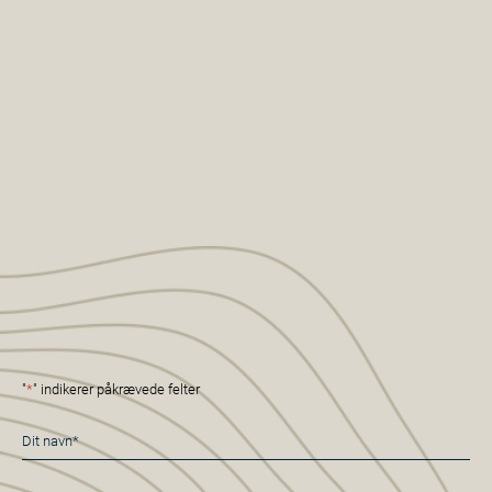
"
*
" indikerer påkrævede felter
Navn
*