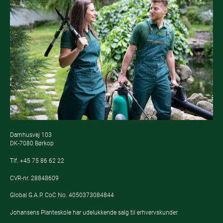
Damhusvej 103
DK-7080 Børkop
Tlf.
+45 75 86 62 22
CVR-nr. 28848609
Global G.A.P. CoC No. 4050373084844
Johansens Planteskole har udelukkende salg til erhvervskunder.