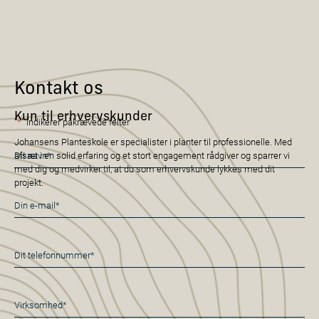
Kontakt os
Kun til erhvervskunder
"
*
" indikerer påkrævede felter
Johansens Planteskole er specialister i planter til professionelle. Med
Navn
afsæt i en solid erfaring og et stort engagement rådgiver og sparrer vi
*
med dig og medvirker til, at du som erhvervskunde lykkes med dit
projekt.
E-
mail
*
Telefon
*
Virksomhed
*