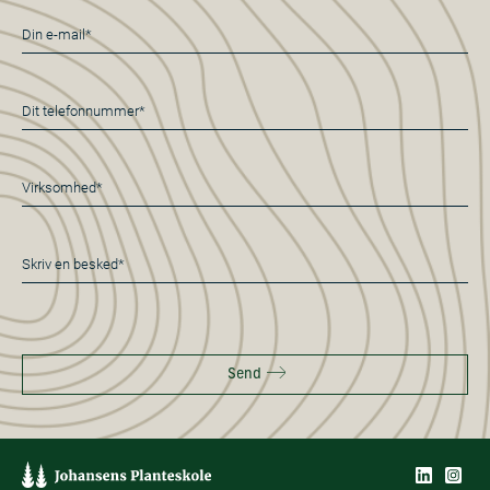
E-
mail
*
Telefon
*
Virksomhed*
*
Besked
*
Send