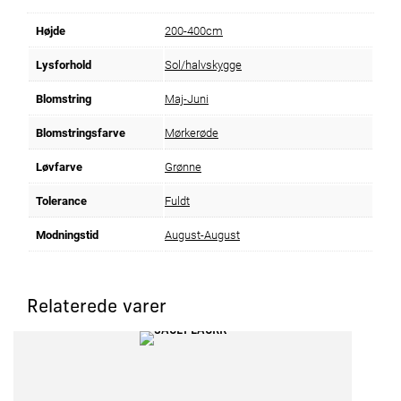
Højde
200-400cm
Lysforhold
Sol/halvskygge
Blomstring
Maj-Juni
Blomstringsfarve
Mørkerøde
Løvfarve
Grønne
Tolerance
Fuldt
Modningstid
August-August
Relaterede varer