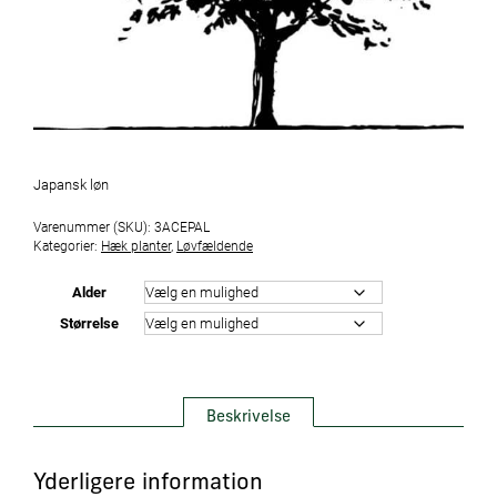
Japansk løn
Varenummer (SKU):
3ACEPAL
Kategorier:
Hæk planter
,
Løvfældende
Alder
Størrelse
Beskrivelse
Yderligere information