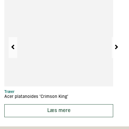
Træer
Hæ
Acer platanoides ‘Crimson King’
A
Læs mere