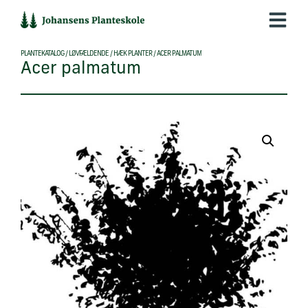
Hop
til
indholdet
PLANTEKATALOG
/
LØVFÆLDENDE
/
HÆK PLANTER
/
ACER PALMATUM
Acer palmatum