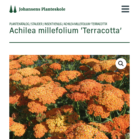
Hop
til
indholdet
PLANTEKATALOG
/
STAUDER
/
INSEKTVENLIG
/
ACHILEA MILLEFOLIUM ‘TERRACOTTA’
Achilea millefolium ‘Terracotta’