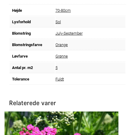
Højde
70-80cm
Lysforhold
Sol
Blomstring
July-September
Blomstringsfarve
Orange
Løvfarve
Grønne
Antal pr. m2
5
Tolerance
Fuldt
Relaterede varer