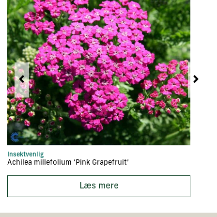
Insektvenlig
In
Achilea millefolium ‘Pink Grapefruit’
Ac
Læs mere