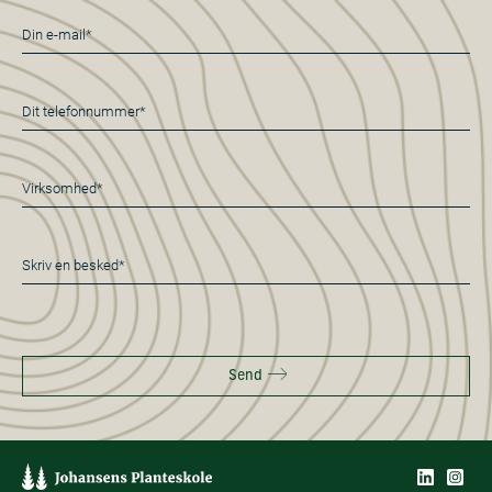
E-
mail
*
Telefon
*
Virksomhed*
*
Besked
*
Send