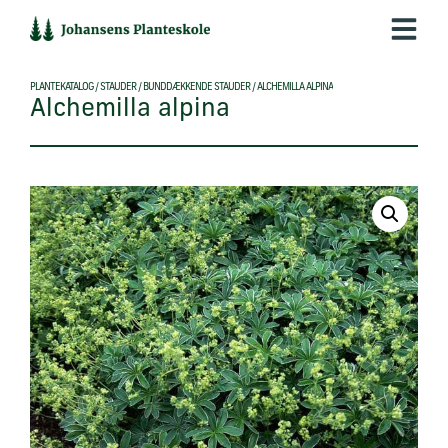
Hop
til
indholdet
PLANTEKATALOG
/
STAUDER
/
BUNDDÆKKENDE STAUDER
/
ALCHEMILLA ALPINA
Alchemilla alpina