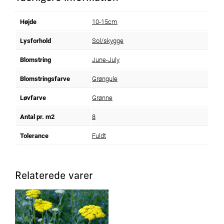
Højde
10-15cm
Lysforhold
Sol/skygge
Blomstring
June-July
Blomstringsfarve
Grøngule
Løvfarve
Grønne
Antal pr. m2
8
Tolerance
Fuldt
Relaterede varer