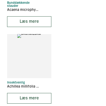
Bunddækkende
stauder
Acaena microphylla ‘Kupferteppich’
Læs mere
Insektvenlig
Achillea millifolia ‘Sammetriese’
Læs mere