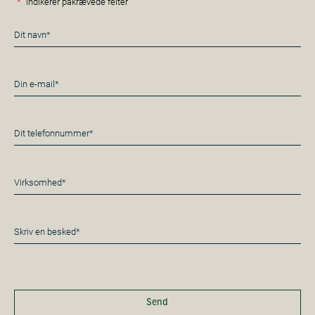
"
*
" indikerer påkrævede felter
Navn
*
E-
mail
*
Telefon
*
Virksomhed*
*
Besked
*
Send