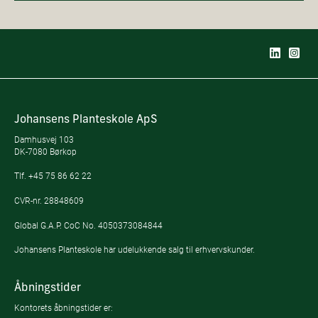
Johansens Planteskole ApS
Damhusvej 103
DK-7080 Børkop
Tlf.
+45 75 86 62 22
CVR-nr. 28848609
Global G.A.P. CoC No. 4050373084844
Johansens Planteskole har udelukkende salg til erhvervskunder.
Åbningstider
Kontorets åbningstider er: