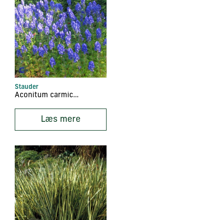
Stauder
Aconitum carmichaelii ‘Arendsii’
Læs mere