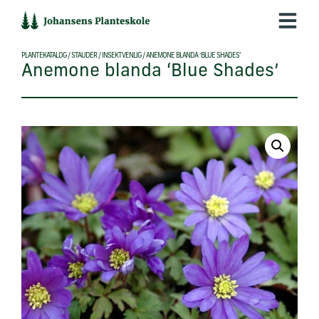
Hop
til
indholdet
PLANTEKATALOG
/
STAUDER
/
INSEKTVENLIG
/
ANEMONE BLANDA ‘BLUE SHADES’
Anemone blanda ‘Blue Shades’