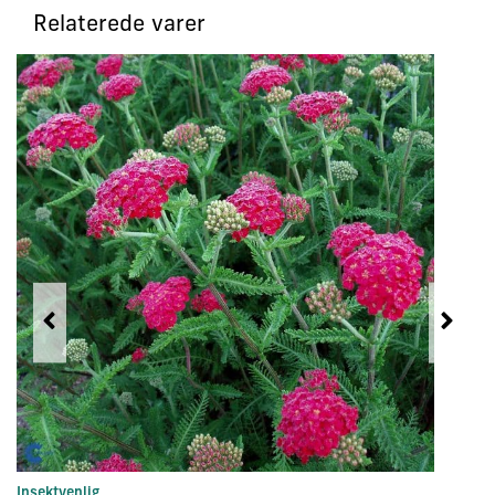
Relaterede varer
Insektvenlig
St