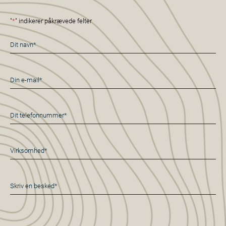
"
*
" indikerer påkrævede felter
Navn
*
E-
mail
*
Telefon
*
Virksomhed*
*
Besked
*