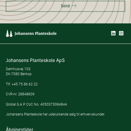
Send
Johansens Planteskole ApS
Damhusvej 103
DK-7080 Børkop
Tlf.
+45 75 86 62 22
CVR-nr. 28848609
Global G.A.P. CoC No. 4050373084844
Johansens Planteskole har udelukkende salg til erhvervskunder.
Åbningstider