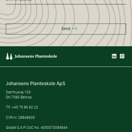
*
Send
Johansens Planteskole ApS
Damhusvej 103
DK-7080 Børkop
Tlf.
+45 75 86 62 22
CVR-nr. 28848609
Global G.A.P. CoC No. 4050373084844