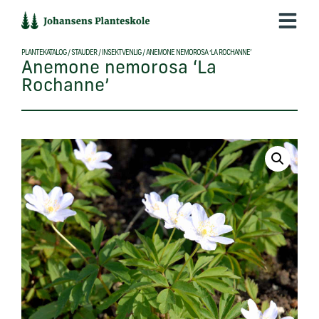
Hop
til
indholdet
PLANTEKATALOG
/
STAUDER
/
INSEKTVENLIG
/
ANEMONE NEMOROSA ‘LA ROCHANNE’
Anemone nemorosa ‘La
Rochanne’