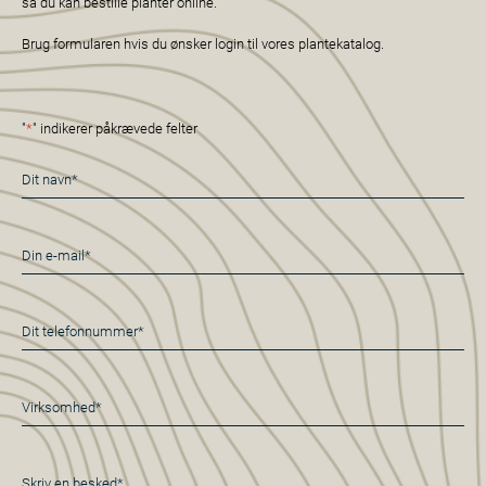
så du kan bestille planter online.
Brug formularen hvis du ønsker login til vores plantekatalog.
"
*
" indikerer påkrævede felter
Navn
*
E-
mail
*
Telefon
*
Virksomhed*
*
Besked