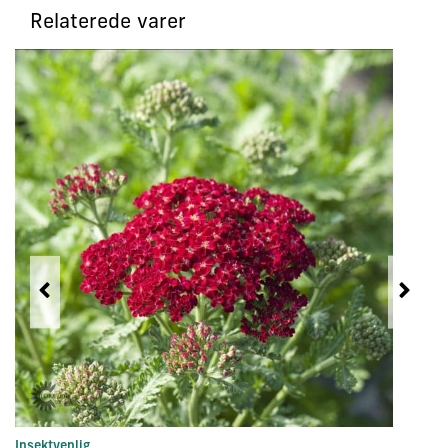
Relaterede varer
Insektvenlig
In