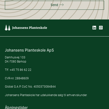
Send
Johansens Planteskole ApS
Damhusvej 103
DK-7080 Børkop
Tlf.
+45 75 86 62 22
CVR-nr. 28848609
Global G.A.P. CoC No. 4050373084844
Johansens Planteskole har udelukkende salg til erhvervskunder.
Åbningstider