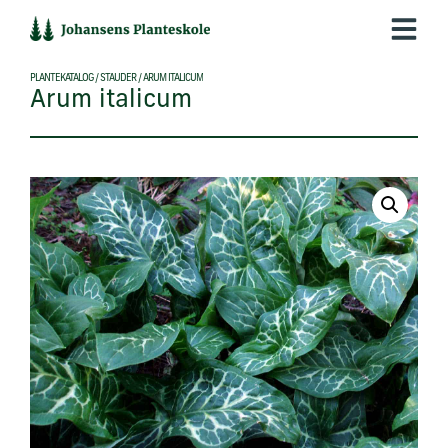
Hop
til
indholdet
PLANTEKATALOG
/
STAUDER
/
ARUM ITALICUM
Arum italicum