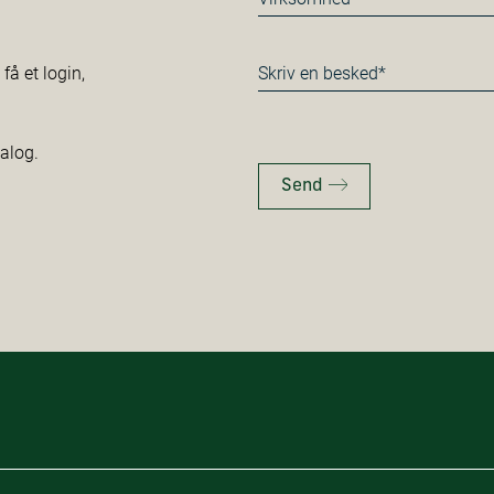
*
Besked
å et login,
*
talog.
Send