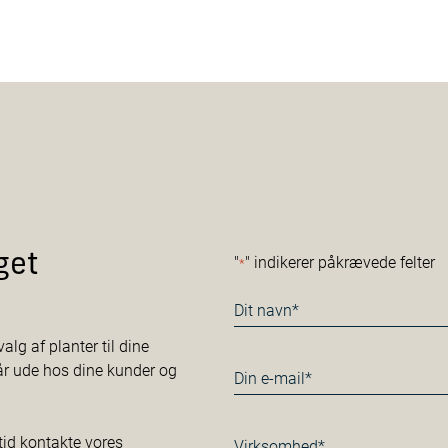
get
"
" indikerer påkrævede felter
*
Navn
*
alg af planter til dine
tår ude hos dine kunder og
E-
mail
*
Virksomhed*
tid kontakte vores