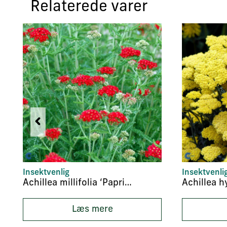
Relaterede varer
Insektvenlig
Insektvenli
Achillea millifolia ‘Paprika’
Læs mere