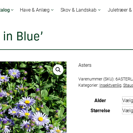
talog
Have & Anlæg
Skov & Landskab
Juletræer &
in Blue’
Asters
Varenummer (SKU):
6ASTERL
Kategorier:
Insektvenlig
,
Stau
Alder
Størrelse