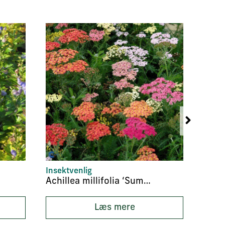
Insektvenlig
Insek
Achillea millifolia ‘Summer Pastels’
Læs mere