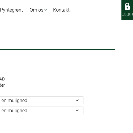
 Pyntegrønt
Om os
Kontakt
Login
Login
AD
der