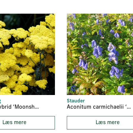
g
Stauder
Achillea hybrid ‘Moonshine’
Aconitum carmichaelii ‘Fischeri’
Læs mere
Læs mere