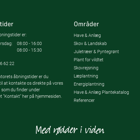
tider
Områder
ningstider er:
Have & Anlæg
Skov & Landskab
rsdag:
08:00 - 16:00
08:00 - 15:30
Juletræer & Pyntegrønt
Plant for vildtet
6 62 22
Skovrejsning
Læplantning
torets åbningstider er du
l at kontakte os direkte på vores
Energiplantning
 som du finder under
Have & Anlæg Plantekatalog
 "Kontakt" her på hjemmesiden.
Referencer