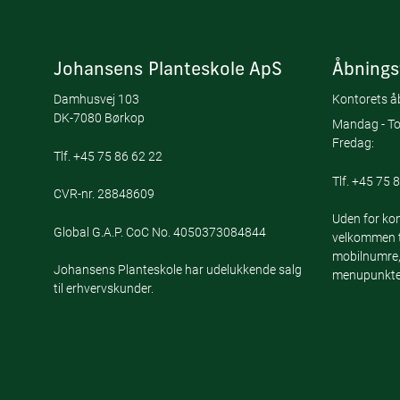
Johansens Planteskole ApS
Åbnings
Damhusvej 103
Kontorets åb
DK-7080 Børkop
Mandag - To
Fredag:
Tlf.
+45 75 86 62 22
Tlf.
+45 75 8
CVR-nr. 28848609
Uden for kon
Global G.A.P. CoC No. 4050373084844
velkommen ti
mobilnumre,
Johansens Planteskole har udelukkende salg
menupunktet
til erhvervskunder.