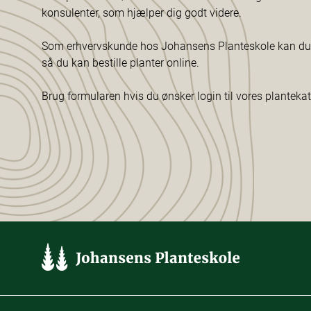
konsulenter, som hjælper dig godt videre.
Som erhvervskunde hos Johansens Planteskole kan du f
så du kan bestille planter online.
Brug formularen hvis du ønsker login til vores planteka