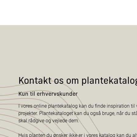
Kontakt os om plantekatalo
Kun til erhvervskunder
I vores online plantekatalog kan du finde inspiration til v
projekter. Plantekataloget kan du også bruge, når du s
skal rådgive og vejlede dem.
Hvis planten du ønsker ikke er i vores katalog kan du al