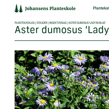
Hop
Planteka
til
indholdet
PLANTEKATALOG
/
STAUDER
/
INSEKTVENLIG
/
ASTER DUMOSUS ‘LADY IN BLUE’
Aster dumosus ‘Lady 