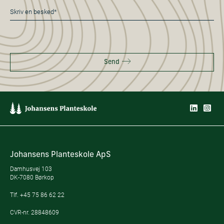
Besked
*
Send
Johansens Planteskole ApS
Damhusvej 103
DK-7080 Børkop
Tlf.
+45 75 86 62 22
CVR-nr. 28848609