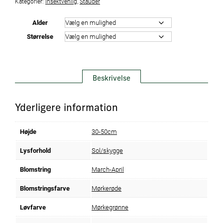
Kategorier:
Insektvenlig
,
Stauder
Alder
Størrelse
Beskrivelse
Yderligere information
Højde
30-50cm
Lysforhold
Sol/skygge
Blomstring
March-April
Blomstringsfarve
Mørkerøde
Løvfarve
Mørkegrønne