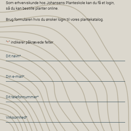
Som erhvervskunde hos Johansens Planteskole kan du få et login,
så du kan bestille planter online.
Brug formularen hvis du ønsker login til vores plantekatalog.
"
*
" indikerer påkrævede felter
Navn
*
E-
mail
*
Telefon
*
Virksomhed*
*