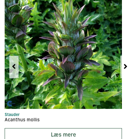
Stauder
Bu
Acanthus mollis
Ac
Læs mere