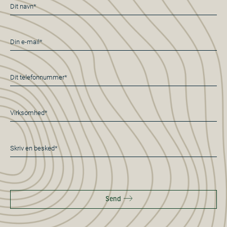
Navn
*
E-
mail
*
Telefon
*
Virksomhed*
*
Besked
*
Send