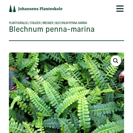
Hop
til
indholdet
PLANTEKATALOG
/
STAUDER
/
BREGNER
/
BLECHNUM PENNA-MARINA
Blechnum penna-marina