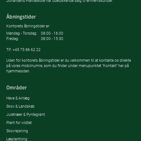
Johansens Planteskole har udelukkende salg til erhvervskunder.
Åbningstider
Kontorets åbningstider er:
Mandag - Torsdag:
08:00 - 16:00
Fredag:
08:00 - 15:30
Tlf.
+45 75 86 62 22
Uden for kontorets åbningstider er du velkommen til at kontakte os direkte
på vores mobilnumre, som du finder under menupunktet "Kontakt" her på
hjemmesiden.
Områder
Have & Anlæg
Skov & Landskab
Juletræer & Pyntegrønt
Plant for vildtet
Skovrejsning
Læplantning