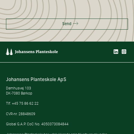
Send
Johansens Planteskole ApS
Damhusvej 103
DK-7080 Børkop
Tlf.
+45 75 86 62 22
CVR-nr. 28848609
Global G.A.P. CoC No. 4050373084844