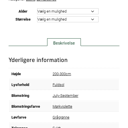
Alder
Størrelse
Beskrivelse
Yderligere information
Højde
200-300cm
Lysforhold
Fuldsol
Blomstring
July-September
Blomstringsfarve
Mørkviolette
Løvfarve
Grågrønne