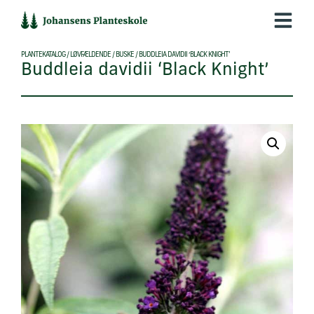
Hop
til
indholdet
PLANTEKATALOG
/
LØVFÆLDENDE
/
BUSKE
/
BUDDLEIA DAVIDII ‘BLACK KNIGHT’
Buddleia davidii ‘Black Knight’