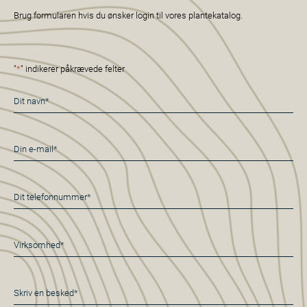
Brug formularen hvis du ønsker login til vores plantekatalog.
"
*
" indikerer påkrævede felter
Navn
*
E-
mail
*
Telefon
*
Virksomhed*
*
Besked
*