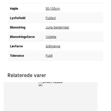
Højde
50-100cm
Lysforhold
Fuldsol
Blomstring
June-September
Blomstringsfarve
Violette
Løvfarve
Grågrønne
Tolerance
Fuldt
Relaterede varer