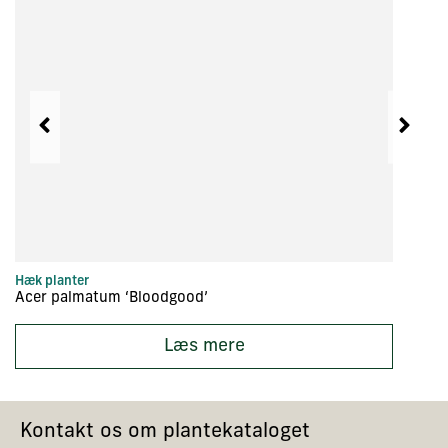
Hæk planter
Hæ
Acer palmatum ‘Bloodgood’
Ac
Læs mere
Kontakt os om plantekataloget