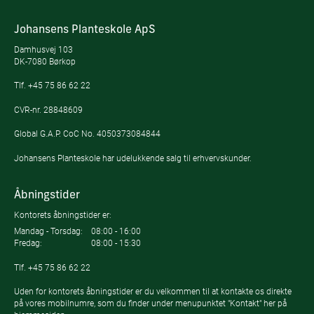
Johansens Planteskole ApS
Damhusvej 103
DK-7080 Børkop
Tlf.
+45 75 86 62 22
CVR-nr. 28848609
Global G.A.P. CoC No. 4050373084844
Johansens Planteskole har udelukkende salg til erhvervskunder.
Åbningstider
Kontorets åbningstider er:
Mandag - Torsdag:
08:00 - 16:00
Fredag:
08:00 - 15:30
Tlf.
+45 75 86 62 22
Uden for kontorets åbningstider er du velkommen til at kontakte os direkte
på vores mobilnumre, som du finder under menupunktet "Kontakt" her på