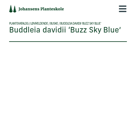
Hop
til
indholdet
PLANTEKATALOG
/
LØVFÆLDENDE
/
BUSKE
/
BUDDLEIA DAVIDII ‘BUZZ SKY BLUE’
Buddleia davidii ‘Buzz Sky Blue’