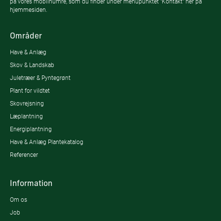
på vores mobilnumre, som du finder under menupunktet "Kontakt" her på
hjemmesiden.
Områder
Have & Anlæg
Skov & Landskab
Juletræer & Pyntegrønt
Plant for vildtet
Skovrejsning
Læplantning
Energiplantning
Have & Anlæg Plantekatalog
Referencer
Information
Om os
Job