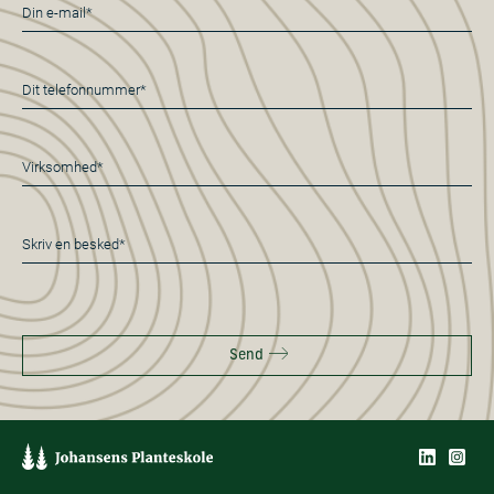
E-
mail
*
Telefon
*
Virksomhed*
*
Besked
*
Send