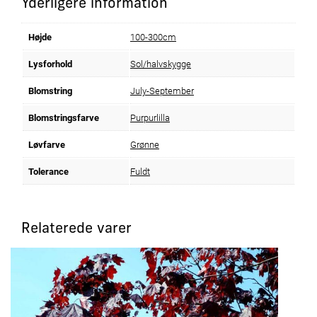
Yderligere information
Højde
100-300cm
Lysforhold
Sol/halvskygge
Blomstring
July-September
Blomstringsfarve
Purpurlilla
Løvfarve
Grønne
Tolerance
Fuldt
Relaterede varer