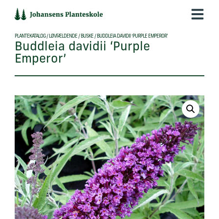
Hop
til
indholdet
PLANTEKATALOG
/
LØVFÆLDENDE
/
BUSKE
/
BUDDLEIA DAVIDII ‘PURPLE EMPEROR’
Buddleia davidii ‘Purple
Emperor’