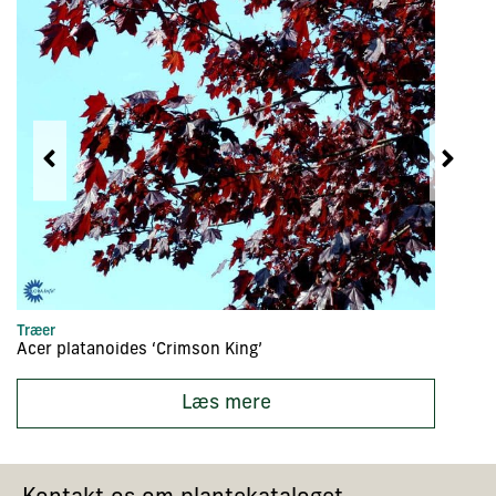
Træer
Tr
Acer platanoides ‘Crimson King’
Ac
Læs mere