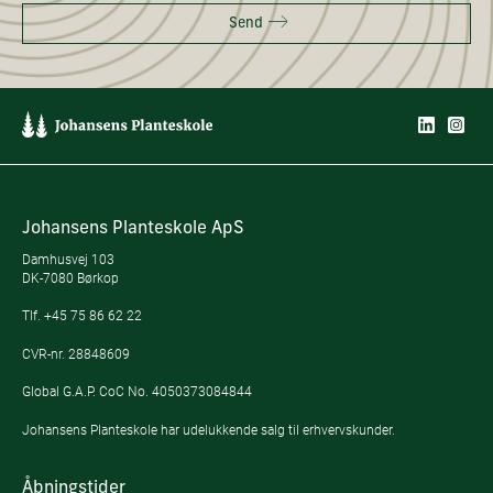
Send
Johansens Planteskole ApS
Damhusvej 103
DK-7080 Børkop
Tlf.
+45 75 86 62 22
CVR-nr. 28848609
Global G.A.P. CoC No. 4050373084844
Johansens Planteskole har udelukkende salg til erhvervskunder.
Åbningstider