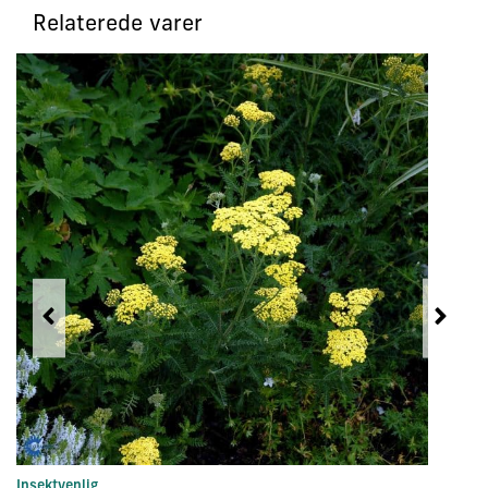
Relaterede varer
Insektvenlig
Bu