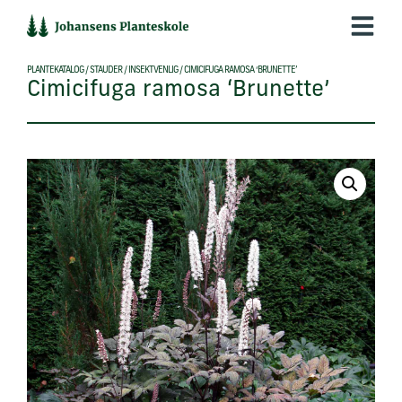
Hop
til
indholdet
PLANTEKATALOG
/
STAUDER
/
INSEKTVENLIG
/
CIMICIFUGA RAMOSA ‘BRUNETTE’
Cimicifuga ramosa ‘Brunette’