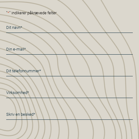
"
*
" indikerer påkrævede felter
Navn
*
E-
mail
*
Telefon
*
Virksomhed*
*
Besked
*