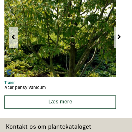
Træer
Hæ
Acer pensylvanicum
A
Læs mere
Kontakt os om plantekataloget