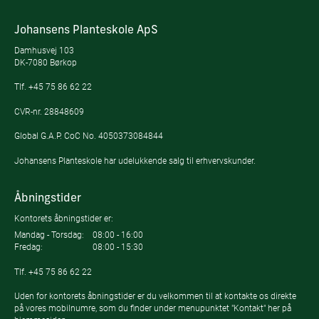
Johansens Planteskole ApS
Damhusvej 103
DK-7080 Børkop
Tlf.
+45 75 86 62 22
CVR-nr. 28848609
Global G.A.P. CoC No. 4050373084844
Johansens Planteskole har udelukkende salg til erhvervskunder.
Åbningstider
Kontorets åbningstider er:
Mandag - Torsdag:
08:00 - 16:00
Fredag:
08:00 - 15:30
Tlf.
+45 75 86 62 22
Uden for kontorets åbningstider er du velkommen til at kontakte os direkte
på vores mobilnumre, som du finder under menupunktet "Kontakt" her på