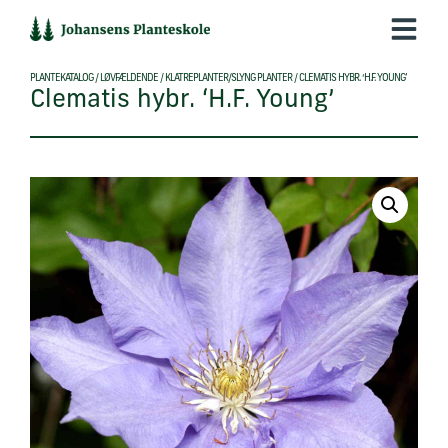
Hop
til
indholdet
PLANTEKATALOG
/
LØVFÆLDENDE
/
KLATREPLANTER/SLYNG PLANTER
/
CLEMATIS HYBR. ‘H.F. YOUNG’
Clematis hybr. ‘H.F. Young’