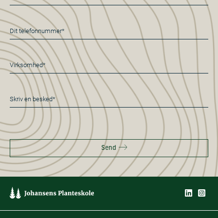
mail
*
Telefon
*
Virksomhed*
*
Besked
*
Send