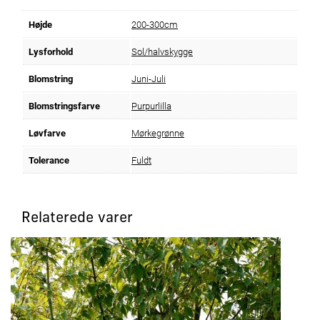
Højde
200-300cm
Lysforhold
Sol/halvskygge
Blomstring
Juni-Juli
Blomstringsfarve
Purpurlilla
Løvfarve
Mørkegrønne
Tolerance
Fuldt
Relaterede varer