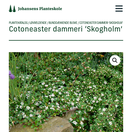
Hop
til
indholdet
PLANTEKATALOG
/
LØVFÆLDENDE
/
BUNDDÆKKENDE BUSKE
/
COTONEASTER DAMMERI ‘SKOGHOLM’
Cotoneaster dammeri ‘Skogholm’