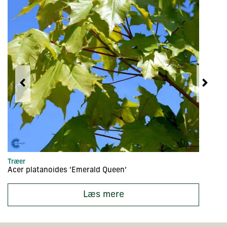
Træer
Tr
Acer platanoides ‘Emerald Queen’
Ac
Læs mere