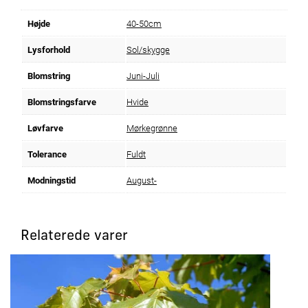
Højde
40-50cm
Lysforhold
Sol/skygge
Blomstring
Juni-Juli
Blomstringsfarve
Hvide
Løvfarve
Mørkegrønne
Tolerance
Fuldt
Modningstid
August-
Relaterede varer