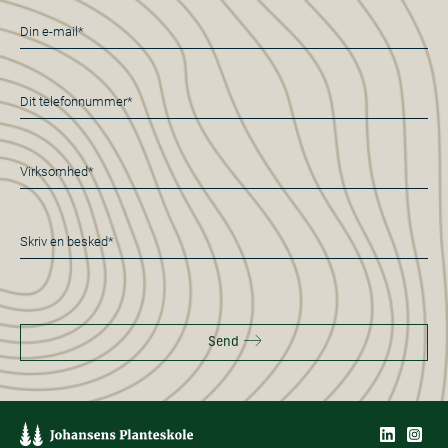
E-
mail
*
Telefon
*
Virksomhed*
*
Besked
*
Send