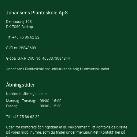
Johansens Planteskole ApS
Damhusvej 103
DK-7080 Børkop
Tlf.
+45 75 86 62 22
CVR-nr. 28848609
Global G.A.P. CoC No. 4050373084844
Johansens Planteskole har udelukkende salg til erhvervskunder.
Åbningstider
Kontorets åbningstider er:
Mandag - Torsdag:
08:00 - 16:00
Fredag:
08:00 - 15:30
Tlf.
+45 75 86 62 22
Uden for kontorets åbningstider er du velkommen til at kontakte os direkte
på vores mobilnumre, som du finder under menupunktet "Kontakt" her på