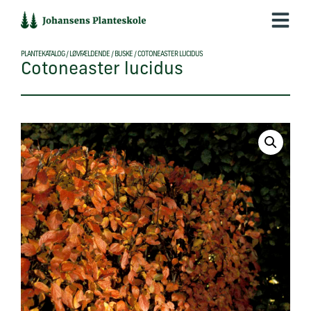
Hop
til
indholdet
PLANTEKATALOG
/
LØVFÆLDENDE
/
BUSKE
/
COTONEASTER LUCIDUS
Cotoneaster lucidus