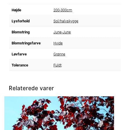
Højde
200-300cm
Lysforhold
Sol/halvskygge
Blomstring
June-June
Blomstringsfarve
Hvide
Løvfarve
Grønne
Tolerance
Fuldt
Relaterede varer