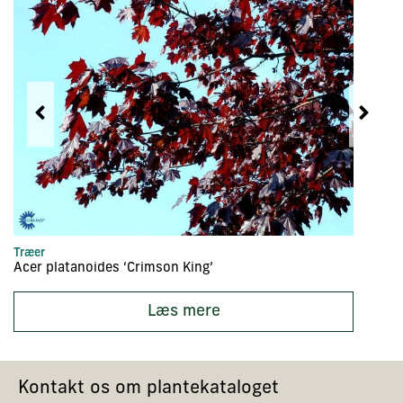
Træer
Tr
Acer platanoides ‘Crimson King’
Ac
Læs mere
Kontakt os om plantekataloget