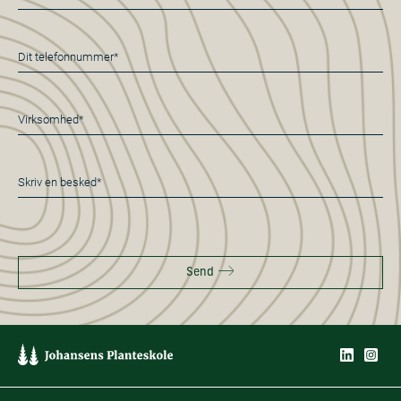
mail
*
Telefon
*
Virksomhed*
*
Besked
*
Send