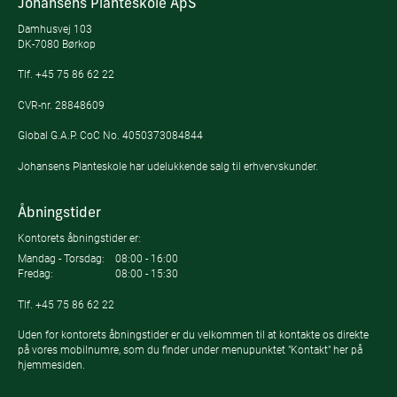
Johansens Planteskole ApS
Damhusvej 103
DK-7080 Børkop
Tlf.
+45 75 86 62 22
CVR-nr. 28848609
Global G.A.P. CoC No. 4050373084844
Johansens Planteskole har udelukkende salg til erhvervskunder.
Åbningstider
Kontorets åbningstider er:
Mandag - Torsdag:
08:00 - 16:00
Fredag:
08:00 - 15:30
Tlf.
+45 75 86 62 22
Uden for kontorets åbningstider er du velkommen til at kontakte os direkte
på vores mobilnumre, som du finder under menupunktet "Kontakt" her på
hjemmesiden.