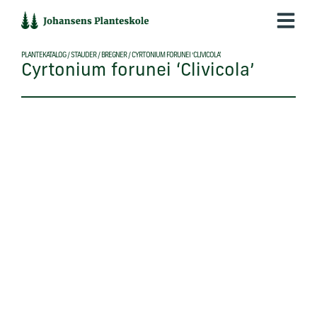
Hop
til
indholdet
PLANTEKATALOG
/
STAUDER
/
BREGNER
/
CYRTONIUM FORUNEI ‘CLIVICOLA’
Cyrtonium forunei ‘Clivicola’