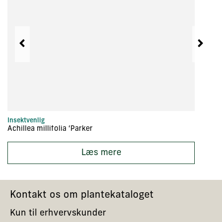
Insektvenlig
In
Achillea millifolia ‘Parker
Ac
Læs mere
Kontakt os om plantekataloget
Kun til erhvervskunder