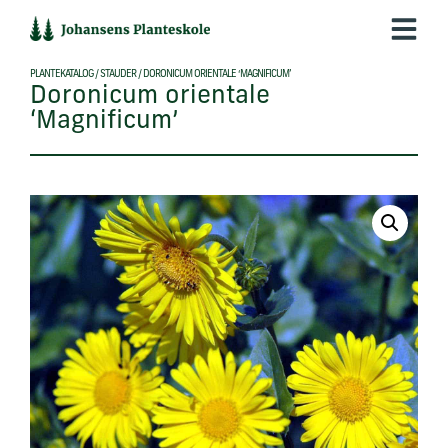
Hop
til
indholdet
PLANTEKATALOG
/
STAUDER
/
DORONICUM ORIENTALE ‘MAGNIFICUM’
Doronicum orientale
‘Magnificum’