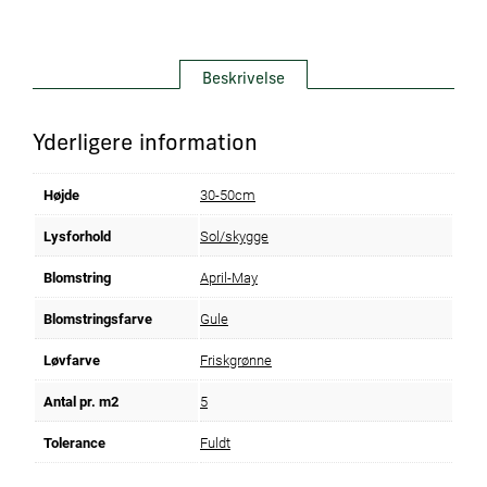
Beskrivelse
Yderligere information
Højde
30-50cm
Lysforhold
Sol/skygge
Blomstring
April-May
Blomstringsfarve
Gule
Løvfarve
Friskgrønne
Antal pr. m2
5
Tolerance
Fuldt