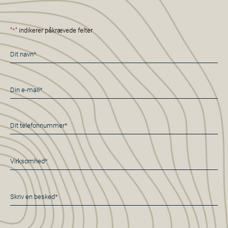
"
*
" indikerer påkrævede felter
Navn
*
E-
mail
*
Telefon
*
Virksomhed*
*
Besked
*