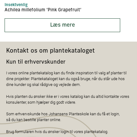
Insektvenlig
In
Achilea millefolium ‘Pink Grapefruit’
Ac
Læs mere
Kontakt os om plantekataloget
Kun til erhvervskunder
I vores online plantekatalog kan du finde inspiration til valg af planter til
dine projekter. Plantekataloget kan du også bruge, når du står ude hos
dine kunder og skal rådgive og vejlede dem.
Hvis planten du ønsker ikke er i vores katalog kan du altid kontakte vores
konsulenter, som hjælper dig godt videre.
Som erhvervskunde hos Johansens Planteskole kan du få et login,
så du kan bestille planter online.
Brug formularen hvis du ønsker login til vores plantekatalog.