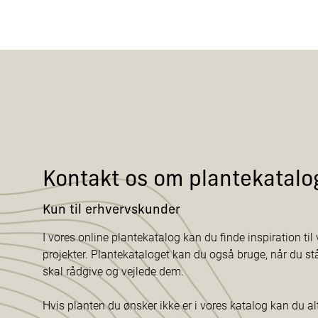
Kontakt os om plantekatalo
Kun til erhvervskunder
I vores online plantekatalog kan du finde inspiration til v
projekter. Plantekataloget kan du også bruge, når du s
skal rådgive og vejlede dem.
Hvis planten du ønsker ikke er i vores katalog kan du al