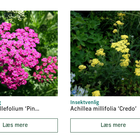
g
Insektvenlig
Achilea millefolium ‘Pink Grapefruit’
Achillea millifolia ‘Credo’
Læs mere
Læs mere