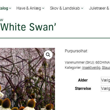
talog
Have & Anlæg
Skov & Landskab
Juletræer &
AN’
‘White Swan’
Purpursolhat
Varenummer (SKU):
6ECHIN
Kategorier:
Insektvenlig
,
Stau
Alder
Størrelse