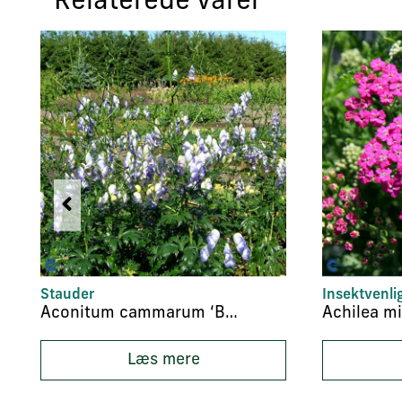
Relaterede varer
Stauder
Insektvenli
Aconitum cammarum ‘Bicolor’
Læs mere