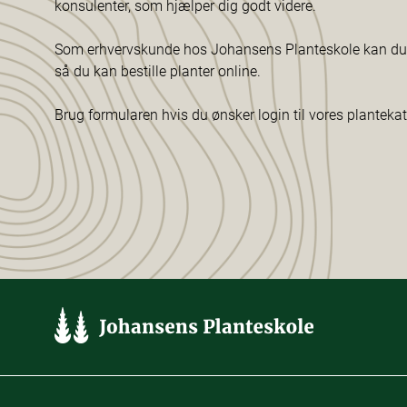
konsulenter, som hjælper dig godt videre.
Som erhvervskunde hos Johansens Planteskole kan du f
så du kan bestille planter online.
Brug formularen hvis du ønsker login til vores planteka