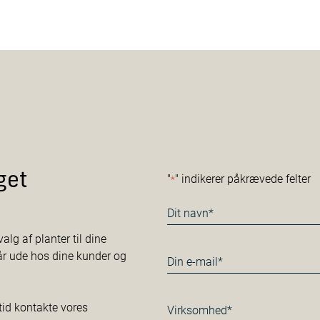
get
"
" indikerer påkrævede felter
*
Navn
*
alg af planter til dine
tår ude hos dine kunder og
E-
mail
*
Virksomhed*
tid kontakte vores