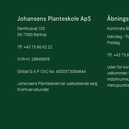
Johansens Planteskole ApS
Åbnings
Damhusvej 103
Kontorets åb
DK-7080 Børkop
Mandag - To
Fredag:
Tlf.
+45 75 86 62 22
Tlf.
+45 75 8
CVR-nr. 28848609
Uden for kon
Global G.A.P. CoC No. 4050373084844
velkommen ti
mobilnumre,
Johansens Planteskole har udelukkende salg
menupunktet
til erhvervskunder.