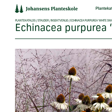
Hop
Planteka
til
indholdet
PLANTEKATALOG
/
STAUDER
/
INSEKTVENLIG
/
ECHINACEA PURPUREA ‘WHITE SW
Echinacea purpurea 