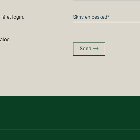
*
Besked
å et login,
*
talog.
Send