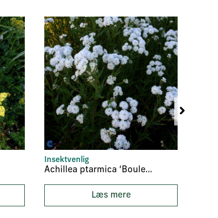
Insektvenlig
Insek
Achillea ptarmica ‘Boule de Neige’
Læs mere