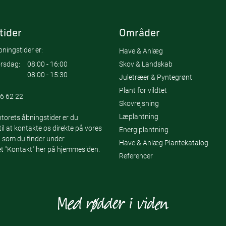
tider
Områder
ningstider er:
Have & Anlæg
Skov & Landskab
rsdag:
08:00 - 16:00
08:00 - 15:30
Juletræer & Pyntegrønt
Plant for vildtet
6 62 22
Skovrejsning
Læplantning
torets åbningstider er du
l at kontakte os direkte på vores
Energiplantning
 som du finder under
Have & Anlæg Plantekatalog
 "Kontakt" her på hjemmesiden.
Referencer