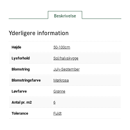
Beskrivelse
Yderligere information
Højde
50-100cm
Lysforhold
Sol/halvskygge
Blomstring
July-September
Blomstringsfarve
Mørkrosa
Løvfarve
Grønne
Antal pr. m2
6
Tolerance
Fuldt