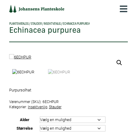
Hop
til
indholdet
PLANTEKATALOG
/
STAUDER
/
INSEKTVENLIG
/
ECHINACEA PURPUREA
Echinacea purpurea
Purpursolhat
Varenummer (SKU):
6ECHPUR
Kategorier:
Insektvenlig
,
Stauder
Alder
Størrelse