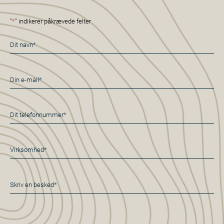
"
*
" indikerer påkrævede felter
Navn
*
E-
mail
*
Telefon
*
Virksomhed*
*
Besked
*