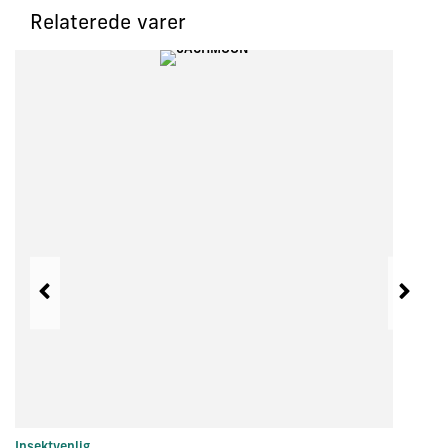
Relaterede varer
Insektvenlig
In