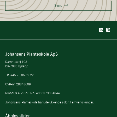
Send
Johansens Planteskole ApS
Damhusvej 103
DK-7080 Børkop
Tlf.
+45 75 86 62 22
CVR-nr. 28848609
Global G.A.P. CoC No. 4050373084844
Johansens Planteskole har udelukkende salg til erhvervskunder.
Åbningstider