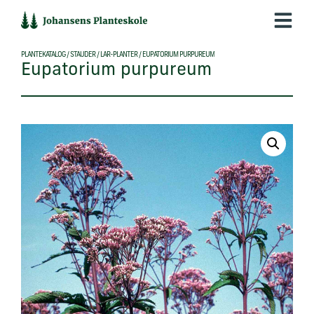
Hop
til
indholdet
PLANTEKATALOG
/
STAUDER
/
LAR-PLANTER
/
EUPATORIUM PURPUREUM
Eupatorium purpureum