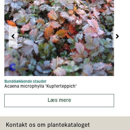
Bunddækkende stauder
In
Acaena microphylla ‘Kupferteppich’
Ac
Læs mere
Kontakt os om plantekataloget