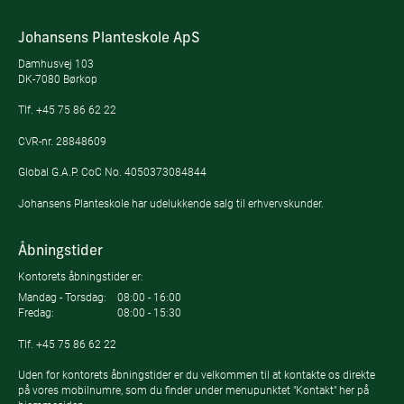
Johansens Planteskole ApS
Damhusvej 103
DK-7080 Børkop
Tlf.
+45 75 86 62 22
CVR-nr. 28848609
Global G.A.P. CoC No. 4050373084844
Johansens Planteskole har udelukkende salg til erhvervskunder.
Åbningstider
Kontorets åbningstider er:
Mandag - Torsdag:
08:00 - 16:00
Fredag:
08:00 - 15:30
Tlf.
+45 75 86 62 22
Uden for kontorets åbningstider er du velkommen til at kontakte os direkte
på vores mobilnumre, som du finder under menupunktet "Kontakt" her på