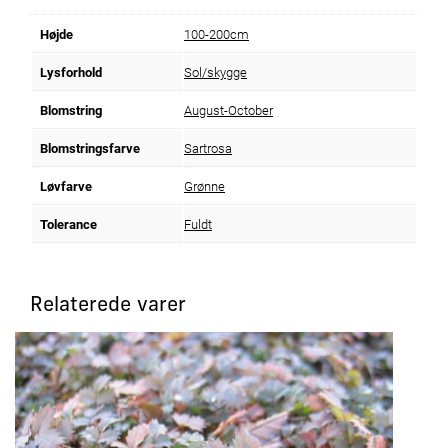
Højde
100-200cm
Lysforhold
Sol/skygge
Blomstring
August-October
Blomstringsfarve
Sartrosa
Løvfarve
Grønne
Tolerance
Fuldt
Relaterede varer