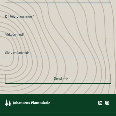
mail
*
Telefon
*
Virksomhed*
*
Besked
*
Send