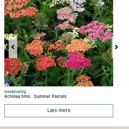
Insektvenlig
In
Achillea hmil. ´Summer Pastels´
Ac
Læs mere