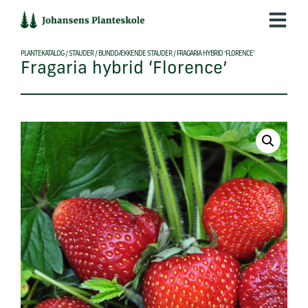
Hop
til
indholdet
PLANTEKATALOG
/
STAUDER
/
BUNDDÆKKENDE STAUDER
/
FRAGARIA HYBRID ‘FLORENCE’
Fragaria hybrid ‘Florence’