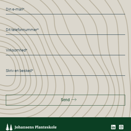
E-
mail
*
Telefon
*
Virksomhed*
*
Besked
*
Send