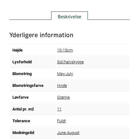
Beskrivelse
Yderligere information
Højde
10-15cm
Lysforhold
Sol/halvskygge
Blomstring
May-July
Blomstringsfarve
Hvide
Løvfarve
Grønne
Antal pr. m2
11
Tolerance
Fuldt
Modningstid
June-August