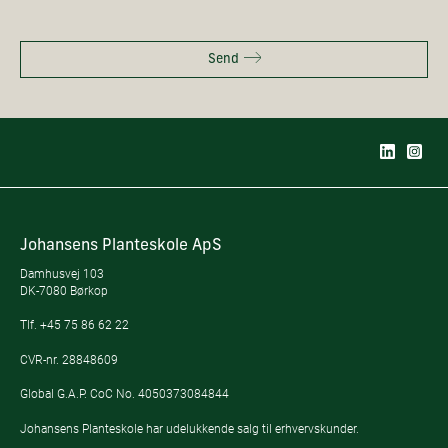
Send
Johansens Planteskole ApS
Damhusvej 103
DK-7080 Børkop
Tlf.
+45 75 86 62 22
CVR-nr. 28848609
Global G.A.P. CoC No. 4050373084844
Johansens Planteskole har udelukkende salg til erhvervskunder.