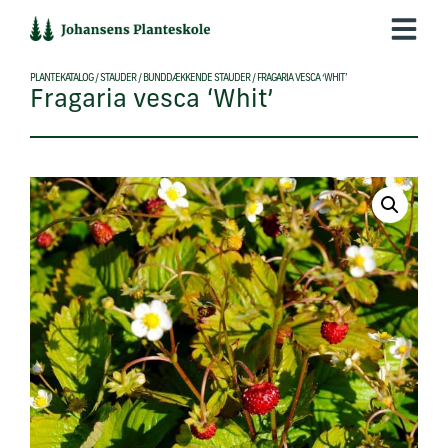
Hop
til
indholdet
PLANTEKATALOG
/
STAUDER
/
BUNDDÆKKENDE STAUDER
/
FRAGARIA VESCA ‘WHIT’
Fragaria vesca ‘Whit’