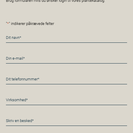
Brug formularen hvis du ønsker login til vores plantekatalog.
"
*
" indikerer påkrævede felter
Navn
*
E-
mail
*
Telefon
*
Virksomhed*
*
Besked
*