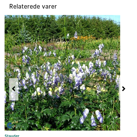
Relaterede varer
Stauder
In