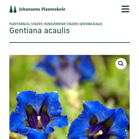
Hop
til
indholdet
PLANTEKATALOG
/
STAUDER
/
BUNDDÆKKENDE STAUDER
/
GENTIANA ACAULIS
Gentiana acaulis