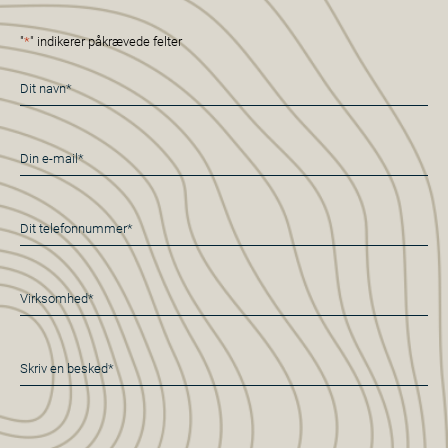
"
*
" indikerer påkrævede felter
Navn
*
E-
mail
*
Telefon
*
Virksomhed*
*
Besked
*