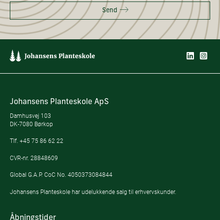
Send
Johansens Planteskole ApS
Damhusvej 103
DK-7080 Børkop
Tlf.
+45 75 86 62 22
CVR-nr. 28848609
Global G.A.P. CoC No. 4050373084844
Johansens Planteskole har udelukkende salg til erhvervskunder.
Åbningstider