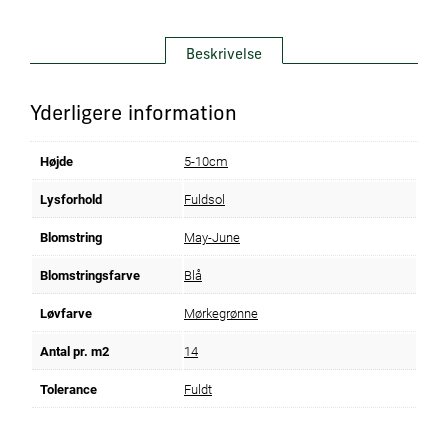
Beskrivelse
Yderligere information
Højde
5-10cm
Lysforhold
Fuldsol
Blomstring
May-June
Blomstringsfarve
Blå
Løvfarve
Mørkegrønne
Antal pr. m2
14
Tolerance
Fuldt