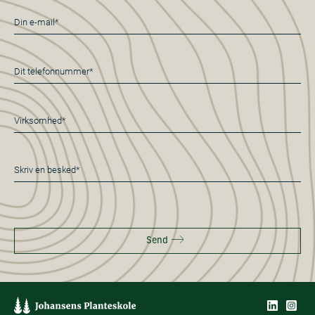
E-
mail
*
Telefon
*
Virksomhed*
*
Besked
*
Send