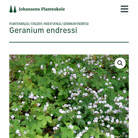
Hop
til
indholdet
PLANTEKATALOG
/
STAUDER
/
INSEKTVENLIG
/
GERANIUM ENDRESSI
Geranium endressi