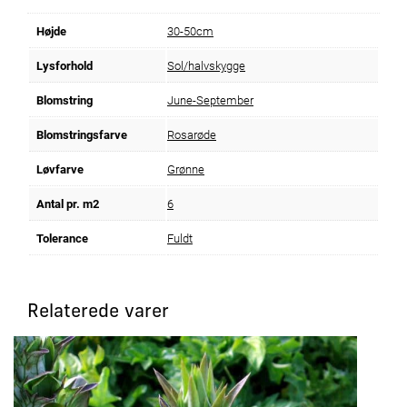
Højde
30-50cm
Lysforhold
Sol/halvskygge
Blomstring
June-September
Blomstringsfarve
Rosarøde
Løvfarve
Grønne
Antal pr. m2
6
Tolerance
Fuldt
Relaterede varer