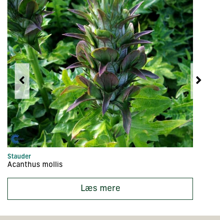
Stauder
St
Acanthus mollis
A
Læs mere