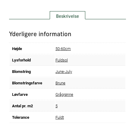
Beskrivelse
Yderligere information
Højde
50-60cm
Lysforhold
Fuldsol
Blomstring
June-July
Blomstringsfarve
Brune
Løvfarve
Grågrønne
Antal pr. m2
5
Tolerance
Fuldt