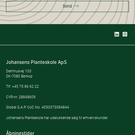
Send
Johansens Planteskole ApS
Damhusvej 103
DK-7080 Børkop
Tlf.
+45 75 86 62 22
CVR-nr. 28848609
Global G.A.P. CoC No. 4050373084844
Johansens Planteskole har udelukkende salg til erhvervskunder.
Åbningstider