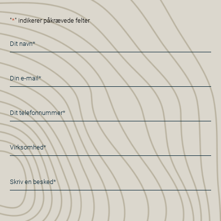
"
*
" indikerer påkrævede felter
Navn
*
E-
mail
*
Telefon
*
Virksomhed*
*
Besked
*