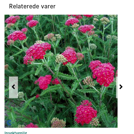
Relaterede varer
Insektvenlig
In